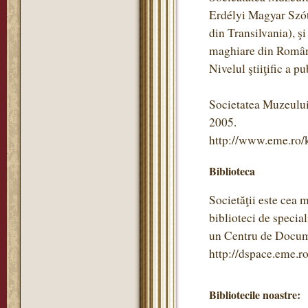
Erdélyi Magyar Szótö
din Transilvania), ş
maghiare din Român
Nivelul ştiiţific a pu
Societatea Muzeului
2005.
http://www.eme.ro/
Biblioteca
Societăţii este cea 
biblioteci de specia
un Centru de Documen
http://dspace.eme.ro
Bibliotecile noastre: