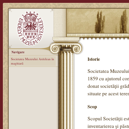
Navigare
Istorie
Societatea Muzeului Ardelean în
maghiară
Societatea Muzeului 
1859 cu ajutorul con
donat societăţii gră
situate pe acest tere
Scop
Scopul Societăţii est
inventarierea şi păst