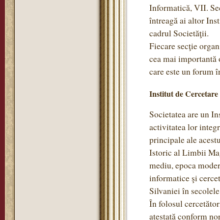
Informatică, VII. Se
întreagă ai altor Ins
cadrul Societăţii.
Fiecare secţie organi
cea mai importantă o
care este un forum în
Institut de Cercetare
Societatea are un Ins
activitatea lor integ
principale ale acestu
Istoric al Limbii Ma
mediu, epoca modernă
informatice şi cercet
Silvaniei în secole
În folosul cercetător
atestată conform no