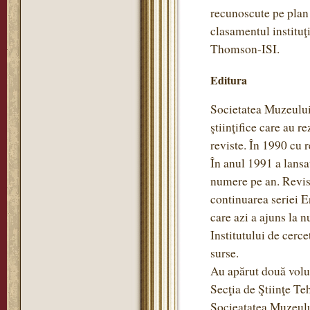
recunoscute pe plan 
clasamentul instituţ
Thomson-ISI.
Editura
Societatea Muzeului 
ştiinţifice care au r
reviste. În 1990 cu re
În anul 1991 a lansa
numere pe an. Revis
continuarea seriei 
care azi a ajuns la 
Institutului de cerce
surse.
Au apărut două volum
Secţia de Ştiinţe Teh
Socieatatea Muzeulu