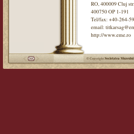
RO, 400009 Cluj str
400750 OP 1-191
Tel/fax: +40-264-5
email: titkarsag@em
http://www.eme.ro
© Copyright
Societatea Muzeului