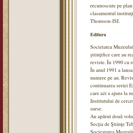
recunoscute pe plan 
clasamentul instituţ
Thomson-ISI.
Editura
Societatea Muzeului 
ştiinţifice care au r
reviste. În 1990 cu re
În anul 1991 a lansa
numere pe an. Revis
continuarea seriei 
care azi a ajuns la 
Institutului de cerce
surse.
Au apărut două volum
Secţia de Ştiinţe Teh
Socieatatea Muzeulu