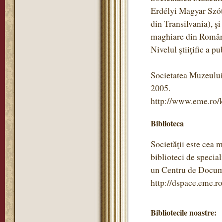
Erdélyi Magyar Szótö
din Transilvania), ş
maghiare din Român
Nivelul ştiiţific a pu
Societatea Muzeului
2005.
http://www.eme.ro/
Biblioteca
Societăţii este cea 
biblioteci de specia
un Centru de Documen
http://dspace.eme.ro
Bibliotecile noastre: