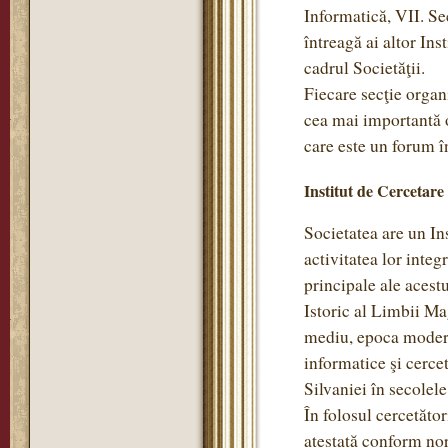
Informatică, VII. Se
întreagă ai altor Ins
cadrul Societăţii.
Fiecare secţie organi
cea mai importantă o
care este un forum în
Institut de Cercetare
Societatea are un Ins
activitatea lor integ
principale ale acestu
Istoric al Limbii Ma
mediu, epoca modernă
informatice şi cercet
Silvaniei în secole
În folosul cercetător
atestată conform no