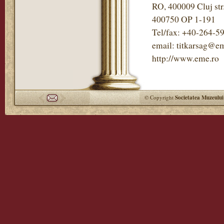
RO, 400009 Cluj str
400750 OP 1-191
Tel/fax: +40-264-5
email: titkarsag@em
http://www.eme.ro
© Copyright
Societatea Muzeului