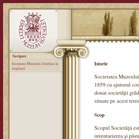
Navigare
Istorie
Societatea Muzeului Ardelean în
maghiară
Societatea Muzeului 
1859 cu ajutorul con
donat societăţii gră
situate pe acest tere
Scop
Scopul Societăţii est
inventarierea şi păst