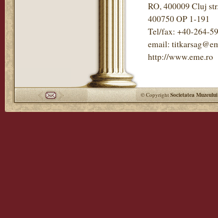
RO, 400009 Cluj str
400750 OP 1-191
Tel/fax: +40-264-5
email: titkarsag@em
http://www.eme.ro
© Copyright
Societatea Muzeului