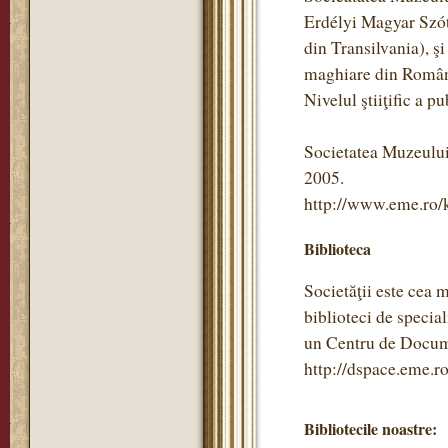
Erdélyi Magyar Szótö
din Transilvania), ş
maghiare din Român
Nivelul ştiiţific a pu
Societatea Muzeului
2005.
http://www.eme.ro/
Biblioteca
Societăţii este cea 
biblioteci de specia
un Centru de Documen
http://dspace.eme.ro
Bibliotecile noastre: