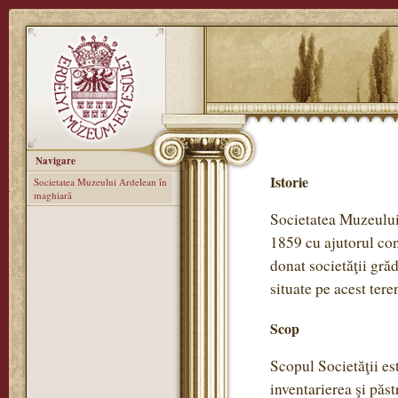
Navigare
Istorie
Societatea Muzeului Ardelean în
maghiară
Societatea Muzeului 
1859 cu ajutorul con
donat societăţii gră
situate pe acest tere
Scop
Scopul Societăţii est
inventarierea şi păst