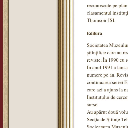
recunoscute pe plan 
clasamentul instituţ
Thomson-ISI.
Editura
Societatea Muzeului 
ştiinţifice care au r
reviste. În 1990 cu re
În anul 1991 a lansa
numere pe an. Revis
continuarea seriei 
care azi a ajuns la 
Institutului de cerce
surse.
Au apărut două volum
Secţia de Ştiinţe Teh
Socieatatea Muzeulu