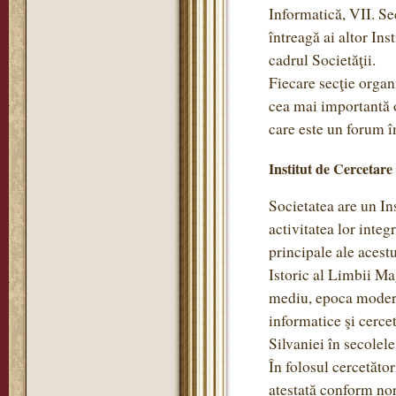
Informatică, VII. Se
întreagă ai altor Ins
cadrul Societăţii.
Fiecare secţie organi
cea mai importantă o
care este un forum în
Institut de Cercetare
Societatea are un Ins
activitatea lor integ
principale ale acestu
Istoric al Limbii Ma
mediu, epoca modernă
informatice şi cercet
Silvaniei în secole
În folosul cercetător
atestată conform no