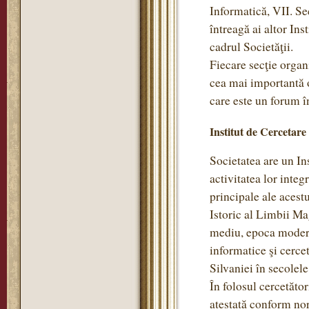
Informatică, VII. Se
întreagă ai altor Ins
cadrul Societăţii.
Fiecare secţie organi
cea mai importantă o
care este un forum în
Institut de Cercetare
Societatea are un Ins
activitatea lor integ
principale ale acestu
Istoric al Limbii Ma
mediu, epoca modernă
informatice şi cercet
Silvaniei în secole
În folosul cercetător
atestată conform no