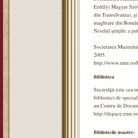
Erdélyi Magyar Szótö
din Transilvania), ş
maghiare din Român
Nivelul ştiiţific a pu
Societatea Muzeului
2005.
http://www.eme.ro/
Biblioteca
Societăţii este cea 
biblioteci de specia
un Centru de Documen
http://dspace.eme.ro
Bibliotecile noastre: