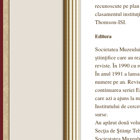
recunoscute pe plan 
clasamentul instituţ
Thomson-ISI.
Editura
Societatea Muzeului 
ştiinţifice care au r
reviste. În 1990 cu re
În anul 1991 a lansa
numere pe an. Revis
continuarea seriei 
care azi a ajuns la 
Institutului de cerce
surse.
Au apărut două volum
Secţia de Ştiinţe Teh
Socieatatea Muzeulu