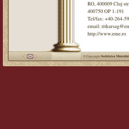
RO, 400009 Cluj str
400750 OP 1-191
Tel/fax: +40-264-5
email: titkarsag@em
http://www.eme.ro
© Copyright
Societatea Muzeului