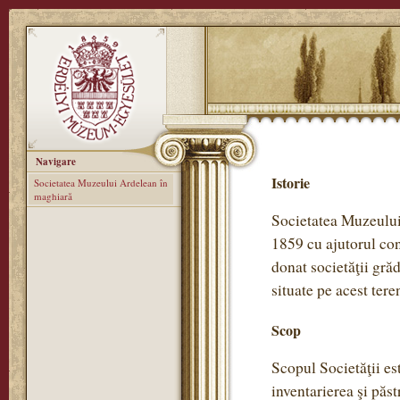
Navigare
Istorie
Societatea Muzeului Ardelean în
maghiară
Societatea Muzeului 
1859 cu ajutorul con
donat societăţii gră
situate pe acest tere
Scop
Scopul Societăţii est
inventarierea şi păst