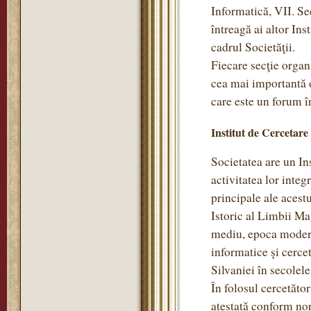
Informatică, VII. Se
întreagă ai altor Ins
cadrul Societăţii.
Fiecare secţie organi
cea mai importantă o
care este un forum în
Institut de Cercetare
Societatea are un Ins
activitatea lor integ
principale ale acestu
Istoric al Limbii Ma
mediu, epoca modernă
informatice şi cercet
Silvaniei în secole
În folosul cercetător
atestată conform no