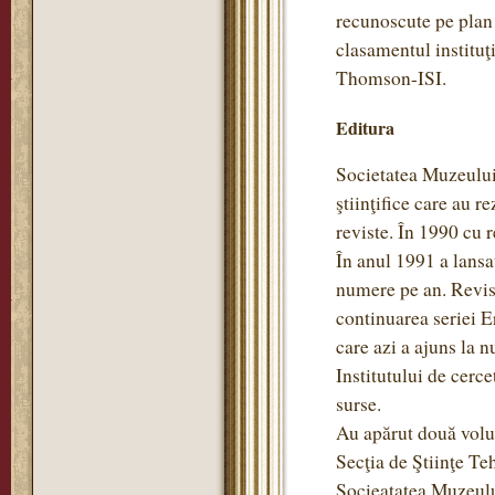
recunoscute pe plan 
clasamentul instituţ
Thomson-ISI.
Editura
Societatea Muzeului 
ştiinţifice care au r
reviste. În 1990 cu re
În anul 1991 a lansa
numere pe an. Revis
continuarea seriei 
care azi a ajuns la 
Institutului de cerce
surse.
Au apărut două volum
Secţia de Ştiinţe Teh
Socieatatea Muzeulu