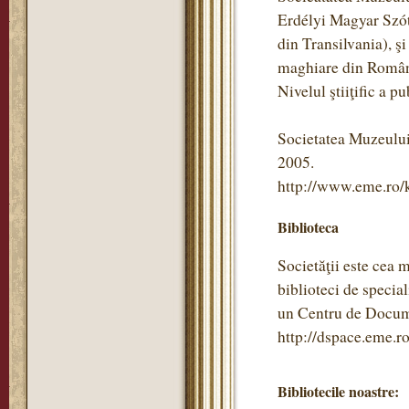
Erdélyi Magyar Szótö
din Transilvania), ş
maghiare din Român
Nivelul ştiiţific a pu
Societatea Muzeului
2005.
http://www.eme.ro/
Biblioteca
Societăţii este cea 
biblioteci de specia
un Centru de Documen
http://dspace.eme.ro
Bibliotecile noastre: