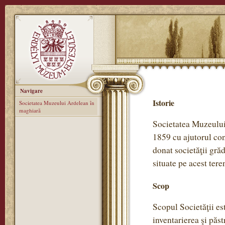
Navigare
Istorie
Societatea Muzeului Ardelean în
maghiară
Societatea Muzeului 
1859 cu ajutorul con
donat societăţii gră
situate pe acest tere
Scop
Scopul Societăţii est
inventarierea şi păst