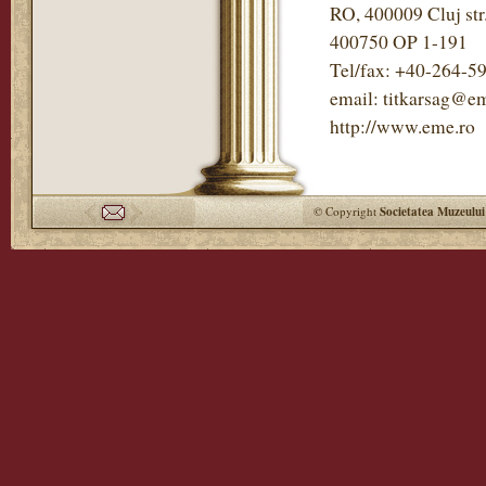
RO, 400009 Cluj str
400750 OP 1-191
Tel/fax: +40-264-5
email: titkarsag@em
http://www.eme.ro
© Copyright
Societatea Muzeului