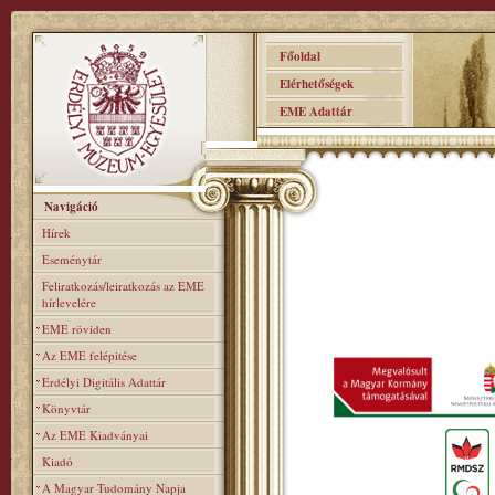
Főoldal
Elérhetőségek
EME Adattár
Navigáció
Hírek
Eseménytár
Feliratkozás/leiratkozás az EME
hírlevelére
EME röviden
Az EME felépitése
Erdélyi Digitális Adattár
Könyvtár
Az EME Kiadványai
Kiadó
A Magyar Tudomány Napja