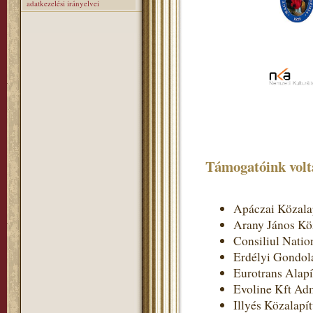
adatkezelési irányelvei
Támogatóink volt
Apáczai Közala
Arany János Kö
Consiliul Nation
Erdélyi Gondol
Eurotrans Alap
Evoline Kft Adm
Illyés Közalapí