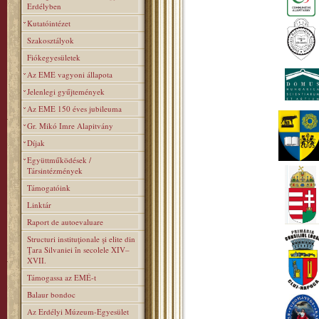
Erdélyben
Kutatóintézet
Szakosztályok
Fiókegyesületek
Az EME vagyoni állapota
Jelenlegi gyűjtemények
Az EME 150 éves jubileuma
Gr. Mikó Imre Alapitvány
Díjak
Együttműködések /
Társintézmények
Támogatóink
Linktár
Raport de autoevaluare
Structuri instituţionale şi elite din
Ţara Silvaniei în secolele XIV–
XVII.
Támogassa az EMÉ-t
Balaur bondoc
Az Erdélyi Múzeum-Egyesület