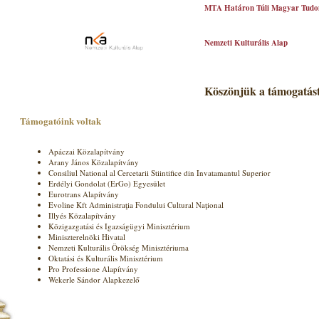
MTA Határon Túli Magyar Tudo
Nemzeti Kulturális Alap
Köszönjük a támogatást
Támogatóink voltak
Apáczai Közalapítvány
Arany János Közalapítvány
Consiliul National al Cercetarii Stiintifice din Invatamantul Superior
Erdélyi Gondolat (ErGo) Egyesület
Eurotrans Alapítvány
Evoline Kft Administraţia Fondului Cultural Naţional
Illyés Közalapítvány
Közigazgatási és Igazságügyi Minisztérium
Miniszterelnöki Hivatal
Nemzeti Kulturális Örökség Minisztériuma
Oktatási és Kulturális Minisztérium
Pro Professione Alapítvány
Wekerle Sándor Alapkezelő