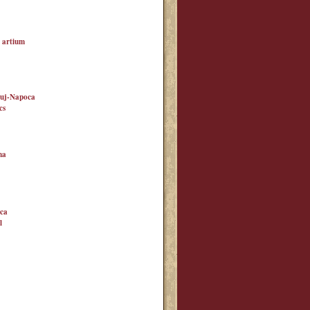
 artium
Cluj-Napoca
cs
ma
oca
l