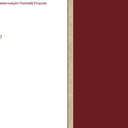
mányosságért Ösztöndíj Program
!