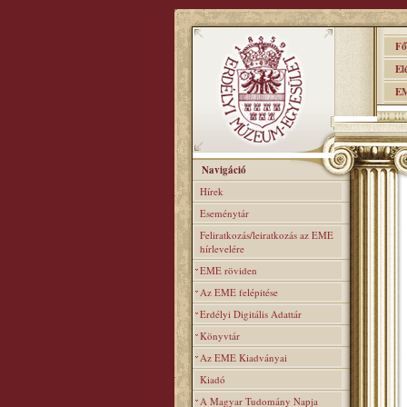
Főo
Elér
EME
Navigáció
Hírek
Eseménytár
Feliratkozás/leiratkozás az EME
hírlevelére
EME röviden
Az EME felépitése
Erdélyi Digitális Adattár
Könyvtár
Az EME Kiadványai
Kiadó
A Magyar Tudomány Napja