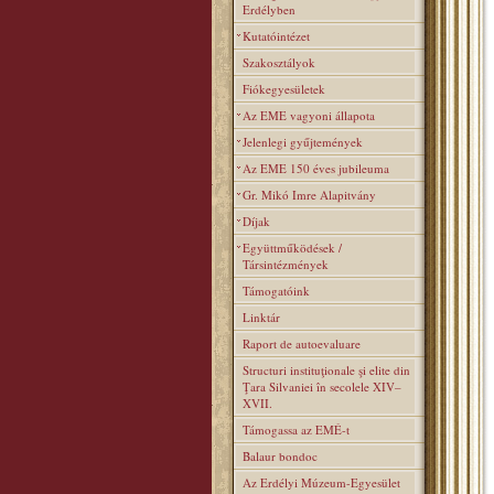
Erdélyben
Kutatóintézet
Szakosztályok
Fiókegyesületek
Az EME vagyoni állapota
Jelenlegi gyűjtemények
Az EME 150 éves jubileuma
Gr. Mikó Imre Alapitvány
Díjak
Együttműködések /
Társintézmények
Támogatóink
Linktár
Raport de autoevaluare
Structuri instituţionale şi elite din
Ţara Silvaniei în secolele XIV–
XVII.
Támogassa az EMÉ-t
Balaur bondoc
Az Erdélyi Múzeum-Egyesület