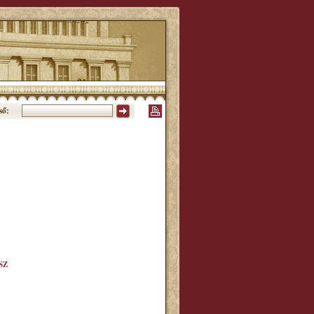
ső:
SZ