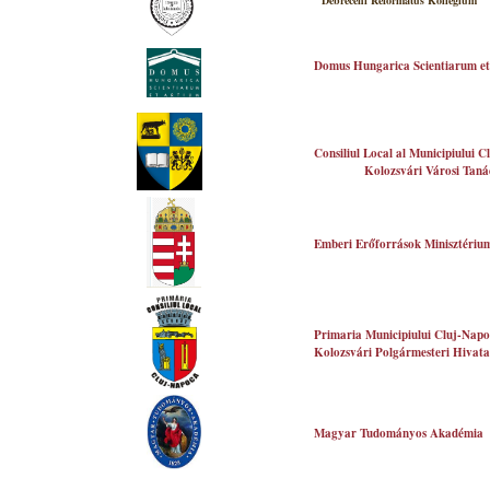
Debreceni Református Kollégium
Domus Hungarica Scientiarum et
Consiliul Local al Municipiului 
Kolozsvári Városi Taná
Emberi Erőforrások Minisztériu
Primaria
Municipiului Cluj-Nap
Kolozsvári Polgármesteri Hivata
Magyar Tudományos Akadémia