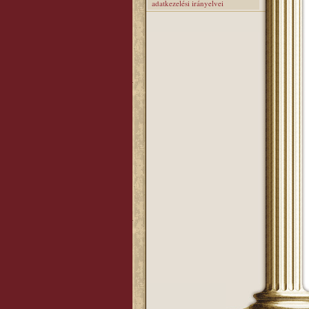
adatkezelési irányelvei