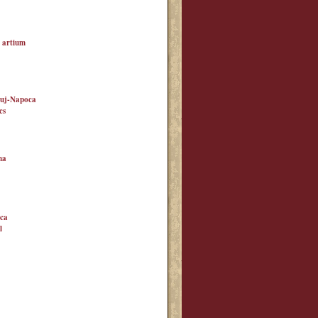
 artium
Cluj-Napoca
cs
ma
oca
l