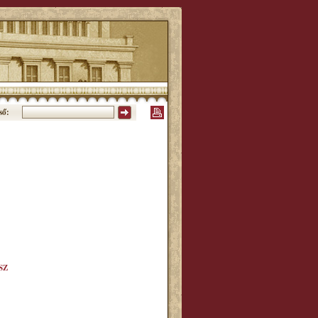
ső:
SZ