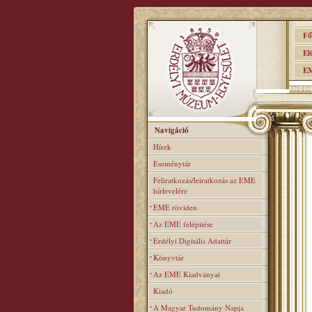
Főo
Elér
EME
Navigáció
Hírek
Eseménytár
Feliratkozás/leiratkozás az EME
hírlevelére
EME röviden
Az EME felépitése
Erdélyi Digitális Adattár
Könyvtár
Az EME Kiadványai
Kiadó
A Magyar Tudomány Napja