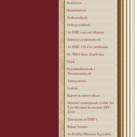
Erdélyben
Kutatóintézet
Szakosztályok
Fiókegyesületek
Az EME vagyoni állapota
Jelenlegi gyűjtemények
Az EME 150 éves jubileuma
Gr. Mikó Imre Alapitvány
Díjak
Együttműködések /
Társintézmények
Támogatóink
Linktár
Raport de autoevaluare
Structuri instituţionale şi elite din
Ţara Silvaniei în secolele XIV–
XVII.
Támogassa az EMÉ-t
Balaur bondoc
Az Erdélyi Múzeum-Egyesület