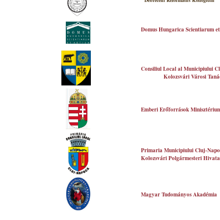
Debreceni Református Kollégium
Domus Hungarica Scientiarum et
Consiliul Local al Municipiului 
Kolozsvári Városi Taná
Emberi Erőforrások Minisztériu
Primaria
Municipiului Cluj-Nap
Kolozsvári Polgármesteri Hivata
Magyar Tudományos Akadémia