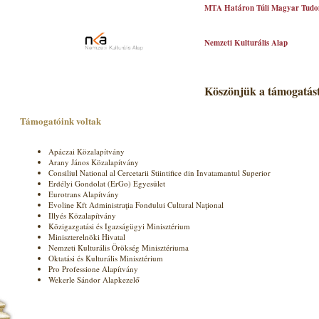
MTA Határon Túli Magyar Tudo
Nemzeti Kulturális Alap
Köszönjük a támogatást
Támogatóink voltak
Apáczai Közalapítvány
Arany János Közalapítvány
Consiliul National al Cercetarii Stiintifice din Invatamantul Superior
Erdélyi Gondolat (ErGo) Egyesület
Eurotrans Alapítvány
Evoline Kft Administraţia Fondului Cultural Naţional
Illyés Közalapítvány
Közigazgatási és Igazságügyi Minisztérium
Miniszterelnöki Hivatal
Nemzeti Kulturális Örökség Minisztériuma
Oktatási és Kulturális Minisztérium
Pro Professione Alapítvány
Wekerle Sándor Alapkezelő