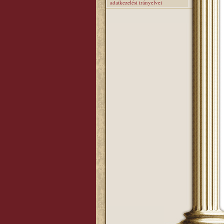
adatkezelési irányelvei