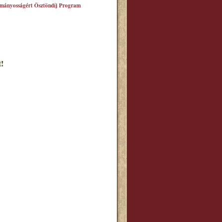
mányosságért Ösztöndíj Program
!