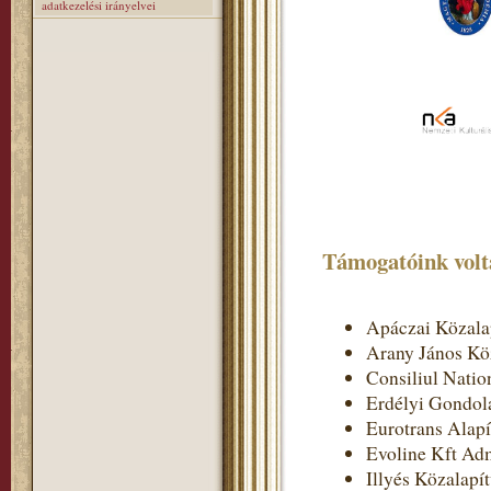
adatkezelési irányelvei
Támogatóink volt
Apáczai Közala
Arany János Kö
Consiliul Nation
Erdélyi Gondol
Eurotrans Alap
Evoline Kft Adm
Illyés Közalapí