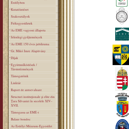
Erdélyben
Kutatóintézet
Szakosztályok
Fiókegyesületek
Az EME vagyoni állapota
Jelenlegi gyűjtemények
Az EME 150 éves jubileuma
Gr. Mikó Imre Alapitvány
Díjak
Együttműködések /
Társintézmények
Támogatóink
Linktár
Raport de autoevaluare
Structuri instituţionale şi elite din
Ţara Silvaniei în secolele XIV–
XVII.
Támogassa az EMÉ-t
Balaur bondoc
Az Erdélyi Múzeum-Egyesület