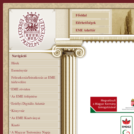
Főoldal
Elérhetőségek
EME Adattár
Navigáció
Hírek
Eseménytár
Feliratkozás/leiratkozás az EME
hírlevelére
EME röviden
Az EME felépitése
Erdélyi Digitális Adattár
Könyvtár
Az EME Kiadványai
Kiadó
A Magyar Tudomány Napja