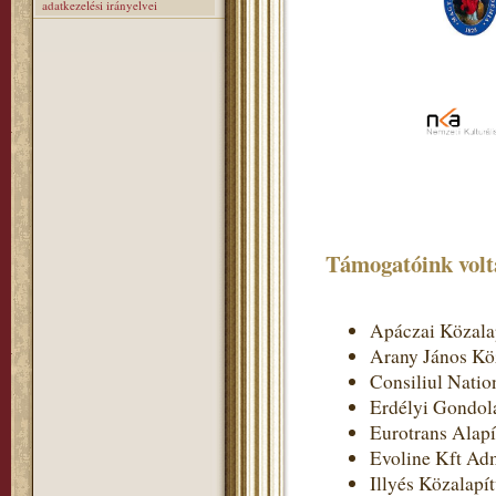
adatkezelési irányelvei
Támogatóink volt
Apáczai Közala
Arany János Kö
Consiliul Nation
Erdélyi Gondol
Eurotrans Alap
Evoline Kft Adm
Illyés Közalapí