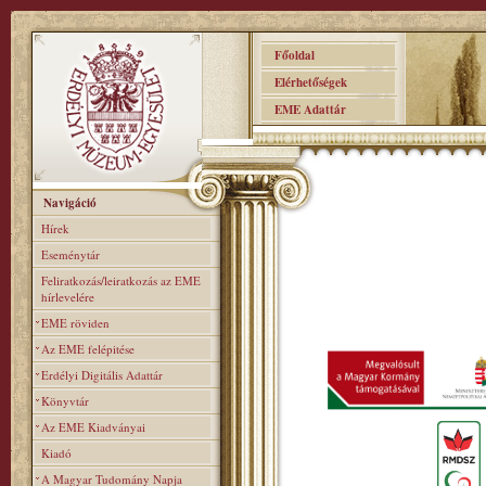
Főoldal
Elérhetőségek
EME Adattár
Navigáció
Hírek
Eseménytár
Feliratkozás/leiratkozás az EME
hírlevelére
EME röviden
Az EME felépitése
Erdélyi Digitális Adattár
Könyvtár
Az EME Kiadványai
Kiadó
A Magyar Tudomány Napja