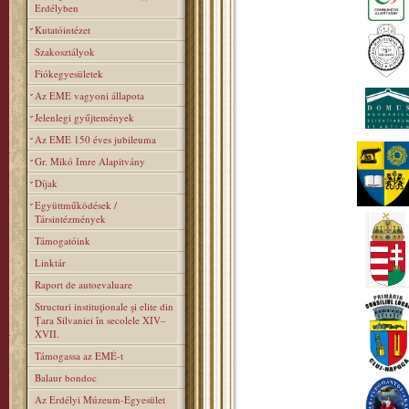
Erdélyben
Kutatóintézet
Szakosztályok
Fiókegyesületek
Az EME vagyoni állapota
Jelenlegi gyűjtemények
Az EME 150 éves jubileuma
Gr. Mikó Imre Alapitvány
Díjak
Együttműködések /
Társintézmények
Támogatóink
Linktár
Raport de autoevaluare
Structuri instituţionale şi elite din
Ţara Silvaniei în secolele XIV–
XVII.
Támogassa az EMÉ-t
Balaur bondoc
Az Erdélyi Múzeum-Egyesület