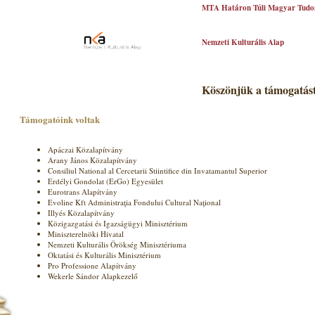
MTA Határon Túli Magyar Tudo
Nemzeti Kulturális Alap
Köszönjük a támogatást
Támogatóink voltak
Apáczai Közalapítvány
Arany János Közalapítvány
Consiliul National al Cercetarii Stiintifice din Invatamantul Superior
Erdélyi Gondolat (ErGo) Egyesület
Eurotrans Alapítvány
Evoline Kft Administraţia Fondului Cultural Naţional
Illyés Közalapítvány
Közigazgatási és Igazságügyi Minisztérium
Miniszterelnöki Hivatal
Nemzeti Kulturális Örökség Minisztériuma
Oktatási és Kulturális Minisztérium
Pro Professione Alapítvány
Wekerle Sándor Alapkezelő