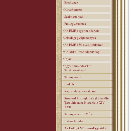
Erdélyben
Kutatóintézet
Szakosztályok
Fiókegyesületek
Az EME vagyoni állapota
Jelenlegi gyűjtemények
Az EME 150 éves jubileuma
Gr. Mikó Imre Alapitvány
Díjak
Együttműködések /
Társintézmények
Támogatóink
Linktár
Raport de autoevaluare
Structuri instituţionale şi elite din
Ţara Silvaniei în secolele XIV–
XVII.
Támogassa az EMÉ-t
Balaur bondoc
Az Erdélyi Múzeum-Egyesület