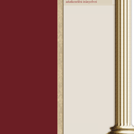
adatkezelési irányelvei