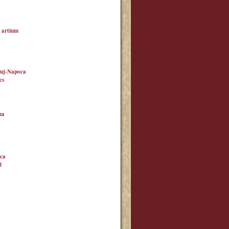
 artium
Cluj-Napoca
cs
ma
oca
l