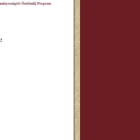
mányosságért Ösztöndíj Program
!