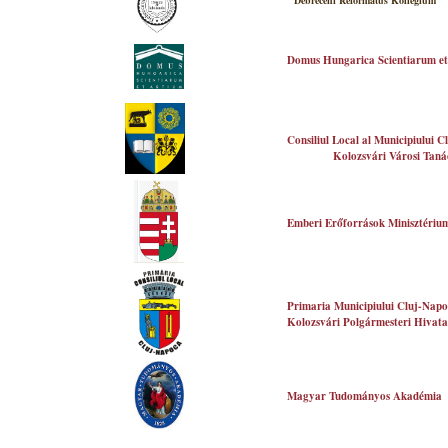
Debreceni Református Kollégium
Domus Hungarica Scientiarum et
Consiliul Local al Municipiului 
Kolozsvári Városi Taná
Emberi Erőforrások Minisztériu
Primaria
Municipiului Cluj-Nap
Kolozsvári Polgármesteri Hivata
Magyar Tudományos Akadémia