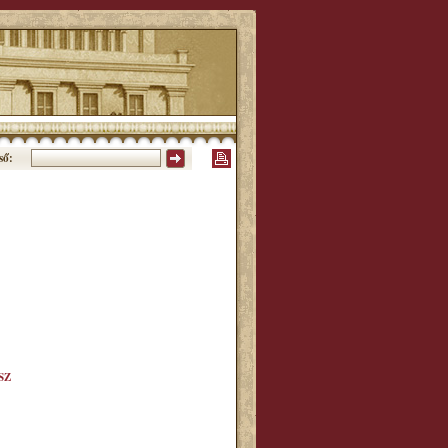
ső:
SZ