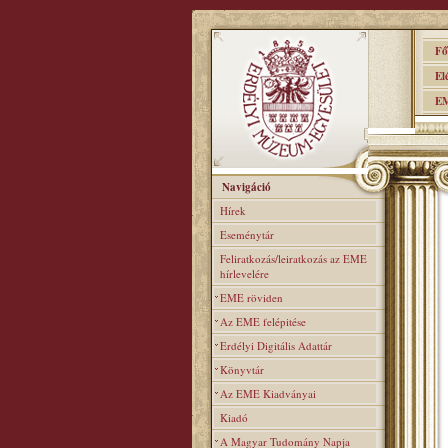
Főo
Elér
EME
Navigáció
Hírek
Eseménytár
Feliratkozás/leiratkozás az EME
hírlevelére
EME röviden
Az EME felépitése
Erdélyi Digitális Adattár
Könyvtár
Az EME Kiadványai
Kiadó
A Magyar Tudomány Napja