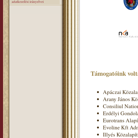
adatkezelési irányelvei
Támogatóink volt
Apáczai Közala
Arany János Kö
Consiliul Nation
Erdélyi Gondol
Eurotrans Alap
Evoline Kft Adm
Illyés Közalapí