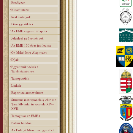
Erdélyben
Kutatóintézet
Szakosztályok
Fiókegyesületek
Az EME vagyoni állapota
Jelenlegi gyűjtemények
Az EME 150 éves jubileuma
Gr. Mikó Imre Alapitvány
Díjak
Együttműködések /
Társintézmények
Támogatóink
Linktár
Raport de autoevaluare
Structuri instituţionale şi elite din
Ţara Silvaniei în secolele XIV–
XVII.
Támogassa az EMÉ-t
Balaur bondoc
Az Erdélyi Múzeum-Egyesület