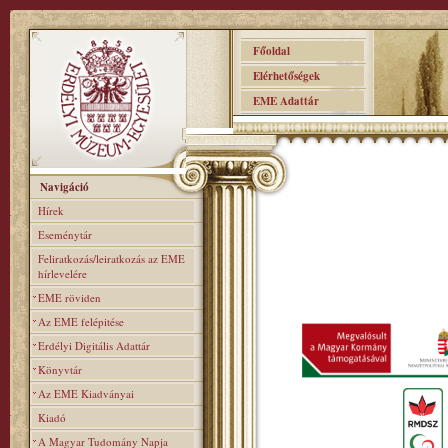
Főoldal
Elérhetőségek
EME Adattár
Navigáció
Hírek
Eseménytár
Feliratkozás/leiratkozás az EME
hírlevelére
EME röviden
Az EME felépitése
Erdélyi Digitális Adattár
Könyvtár
Az EME Kiadványai
Kiadó
A Magyar Tudomány Napja