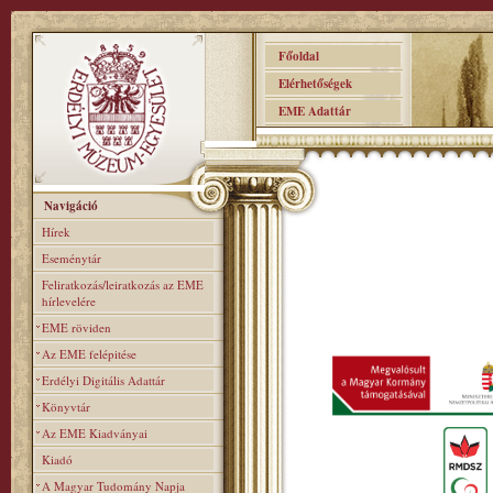
Főoldal
Elérhetőségek
EME Adattár
Navigáció
Hírek
Eseménytár
Feliratkozás/leiratkozás az EME
hírlevelére
EME röviden
Az EME felépitése
Erdélyi Digitális Adattár
Könyvtár
Az EME Kiadványai
Kiadó
A Magyar Tudomány Napja