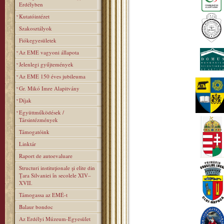
Erdélyben
Kutatóintézet
Szakosztályok
Fiókegyesületek
Az EME vagyoni állapota
Jelenlegi gyűjtemények
Az EME 150 éves jubileuma
Gr. Mikó Imre Alapitvány
Díjak
Együttműködések /
Társintézmények
Támogatóink
Linktár
Raport de autoevaluare
Structuri instituţionale şi elite din
Ţara Silvaniei în secolele XIV–
XVII.
Támogassa az EMÉ-t
Balaur bondoc
Az Erdélyi Múzeum-Egyesület