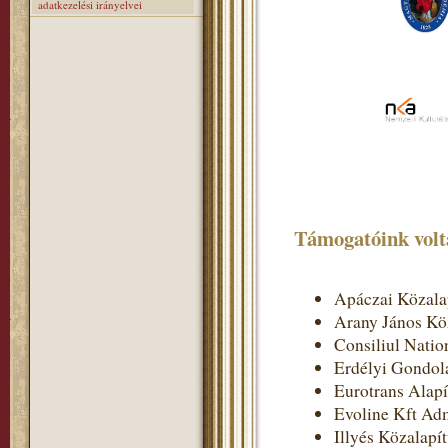
adatkezelési irányelvei
Támogatóink volt
Apáczai Közala
Arany János Kö
Consiliul Nation
Erdélyi Gondol
Eurotrans Alap
Evoline Kft Adm
Illyés Közalapí