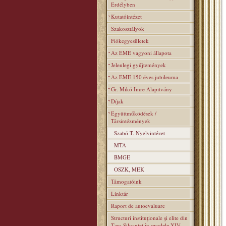
Erdélyben
Kutatóintézet
Szakosztályok
Fiókegyesületek
Az EME vagyoni állapota
Jelenlegi gyűjtemények
Az EME 150 éves jubileuma
Gr. Mikó Imre Alapitvány
Díjak
Együttműködések /
Társintézmények
Szabó T. Nyelvintézet
MTA
BMGE
OSZK, MEK
Támogatóink
Linktár
Raport de autoevaluare
Structuri instituţionale şi elite din
Ţara Silvaniei în secolele XIV–