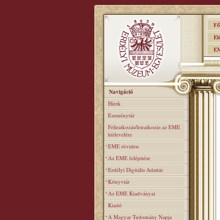
Főo
Elér
EME
Navigáció
Hírek
Eseménytár
Feliratkozás/leiratkozás az EME
hírlevelére
EME röviden
Az EME felépitése
Erdélyi Digitális Adattár
Könyvtár
Az EME Kiadványai
Kiadó
A Magyar Tudomány Napja