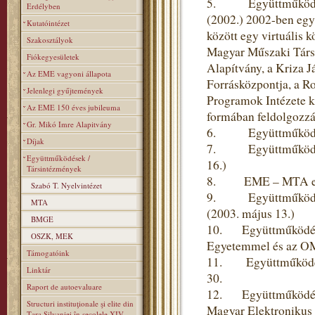
5. Együttműködés a 
Erdélyben
(2002.) 2002-ben egy
Kutatóintézet
között egy virtuális 
Szakosztályok
Magyar Műszaki Társas
Fiókegyesületek
Alapítvány, a Kriza J
Az EME vagyoni állapota
Forrásközpontja, a R
Jelenlegi gyűjtemények
Programok Intézete k
Az EME 150 éves jubileuma
formában feldolgozzák
Gr. Mikó Imre Alapitvány
6. Együttműködési m
Díjak
7. Együttműködési s
Együttműködések /
16.)
Társintézmények
8. EME – MTA együt
Szabó T. Nyelvintézet
9. Együttműködési 
MTA
(2003. május 13.)
BMGE
10. Együttműködési
OSZK, MEK
Egyetemmel és az OM
Támogatóink
11. Együttműködési
Linktár
30.
Raport de autoevaluare
12. Együttműködési 
Structuri instituţionale şi elite din
Magyar Elektronikus 
Ţara Silvaniei în secolele XIV–