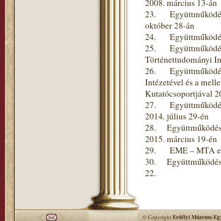
2008. március 13-án
23. Együttműködési 
október 28-án
24. Együttműködési 
25. Együttműködési
Történettudományi In
26. Együttműködési
Intézetével és a mel
Kutatócsoportjával 2
27. Együttműködési
2014. július 29-én
28. Együttműködési 
2015. március 19-én
29. EME – MTA együt
30. Együttműködési 
22.
© Copyright
Erdélyi Múzeum-Egy