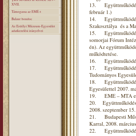
13. Együttműködési 
XVII.
február 1.)
Támogassa az EMÉ-t
14. Együttműködési
Balaur bondoc
Szakosztálya és a Ma
Az Erdélyi Múzeum-Egyesület
adatkezelési irányelvei
15. Együttműködési 
somorjai Fórum Intéze
én). Az együttműködő
működtetése.
16. Együttműködési 
17. Együttműködési
Tudományos Egyesülett
18. Együttműködési 
Egyesülettel 2007. m
19. EME – MTA együt
20. Együttműködési
2008. szeptember 15.
21. Budapesti Műsza
Karral, 2008. március
22. Együttműködési 