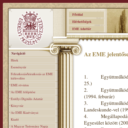
Főoldal
Elérhetőségek
EME Adattár
Az EME jelentőse
Navigáció
Hírek
Eseménytár
Feliratkozás/leiratkozás az EME
1. Együttműködési 
hírlevelére
25.)
EME röviden
2. Együttműködési 
Az EME felépitése
(1994. feburár)
Erdélyi Digitális Adattár
3. Együttműködési m
Könyvtár
Landeskunde-vel (19
Az EME Kiadványai
4. Megállapodás a
Kiadó
Egyesület között (20
A Magyar Tudomány Napja