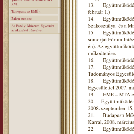
13. Együttműködési 
XVII.
február 1.)
Támogassa az EMÉ-t
14. Együttműködési
Balaur bondoc
Szakosztálya és a Ma
Az Erdélyi Múzeum-Egyesület
adatkezelési irányelvei
15. Együttműködési 
somorjai Fórum Intéze
én). Az együttműködő
működtetése.
16. Együttműködési 
17. Együttműködési
Tudományos Egyesülett
18. Együttműködési 
Egyesülettel 2007. m
19. EME – MTA együt
20. Együttműködési
2008. szeptember 15.
21. Budapesti Műsza
Karral, 2008. március
22. Együttműködési 