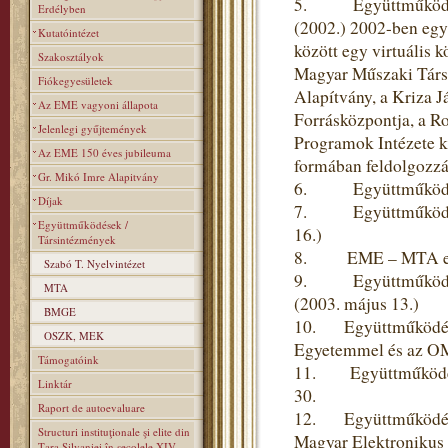
5. Együttműködés a 
Erdélyben
(2002.) 2002-ben egy
Kutatóintézet
között egy virtuális 
Szakosztályok
Magyar Műszaki Társas
Fiókegyesületek
Alapítvány, a Kriza J
Az EME vagyoni állapota
Forrásközpontja, a R
Jelenlegi gyűjtemények
Programok Intézete k
Az EME 150 éves jubileuma
formában feldolgozzák
Gr. Mikó Imre Alapitvány
6. Együttműködési m
Díjak
7. Együttműködési s
Együttműködések /
16.)
Társintézmények
8. EME – MTA együt
Szabó T. Nyelvintézet
9. Együttműködési 
MTA
(2003. május 13.)
BMGE
10. Együttműködési
OSZK, MEK
Egyetemmel és az OM
Támogatóink
11. Együttműködési
Linktár
30.
Raport de autoevaluare
12. Együttműködési 
Structuri instituţionale şi elite din
Magyar Elektronikus 
Ţara Silvaniei în secolele XIV–