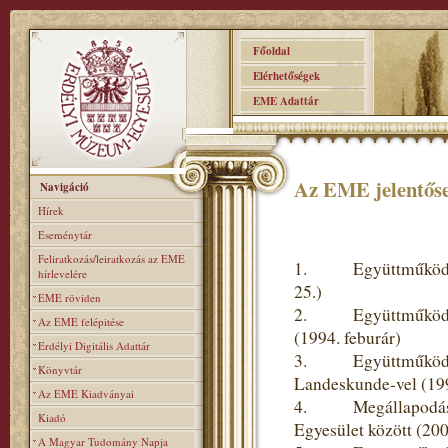
Főoldal
Elérhetőségek
EME Adattár
Az EME jelentőse
Navigáció
Hírek
Eseménytár
Feliratkozás/leiratkozás az EME
1. Együttműködési 
hírlevelére
25.)
EME röviden
2. Együttműködési 
Az EME felépitése
(1994. feburár)
Erdélyi Digitális Adattár
3. Együttműködési m
Könyvtár
Landeskunde-vel (19
Az EME Kiadványai
4. Megállapodás a
Kiadó
Egyesület között (20
A Magyar Tudomány Napja