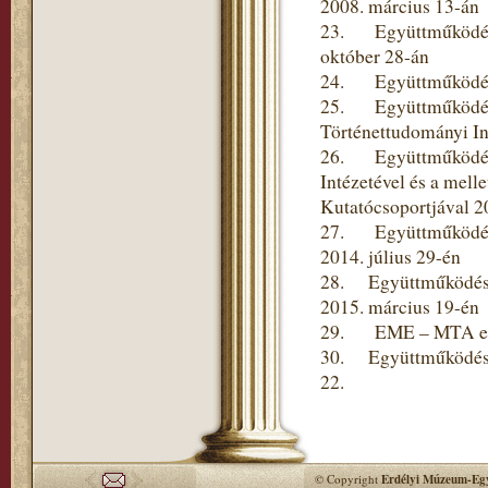
2008. március 13-án
23. Együttműködési 
október 28-án
24. Együttműködési 
25. Együttműködési
Történettudományi In
26. Együttműködési
Intézetével és a mel
Kutatócsoportjával 2
27. Együttműködési
2014. július 29-én
28. Együttműködési 
2015. március 19-én
29. EME – MTA együt
30. Együttműködési 
22.
© Copyright
Erdélyi Múzeum-Egy