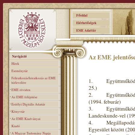
Főoldal
Elérhetőségek
EME Adattár
Az EME jelentőse
Navigáció
Hírek
Eseménytár
Feliratkozás/leiratkozás az EME
1. Együttműködési 
hírlevelére
25.)
EME röviden
2. Együttműködési 
Az EME felépitése
(1994. feburár)
Erdélyi Digitális Adattár
3. Együttműködési m
Könyvtár
Landeskunde-vel (19
Az EME Kiadványai
4. Megállapodás a
Kiadó
Egyesület között (20
A Magyar Tudomány Napja