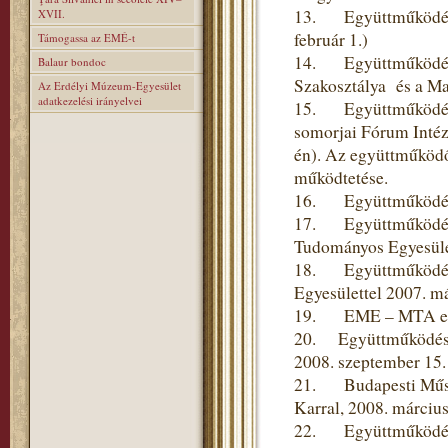
13. Együttműködési 
XVII.
február 1.)
Támogassa az EMÉ-t
14. Együttműködési
Balaur bondoc
Szakosztálya és a Ma
Az Erdélyi Múzeum-Egyesület
adatkezelési irányelvei
15. Együttműködési 
somorjai Fórum Intéze
én). Az együttműködő
működtetése.
16. Együttműködési 
17. Együttműködési
Tudományos Egyesülett
18. Együttműködési 
Egyesülettel 2007. m
19. EME – MTA együt
20. Együttműködési
2008. szeptember 15.
21. Budapesti Műsza
Karral, 2008. március
22. Együttműködési 