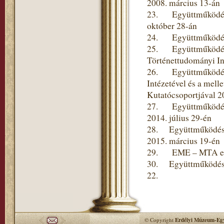
2008. március 13-án
23. Együttműködési 
október 28-án
24. Együttműködési 
25. Együttműködési
Történettudományi In
26. Együttműködési
Intézetével és a mel
Kutatócsoportjával 2
27. Együttműködési
2014. július 29-én
28. Együttműködési 
2015. március 19-én
29. EME – MTA együt
30. Együttműködési 
22.
© Copyright
Erdélyi Múzeum-Egy