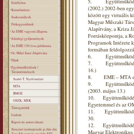
5. Együttműködés a 
Erdélyben
(2002.) 2002-ben egy
Kutatóintézet
között egy virtuális 
Szakosztályok
Magyar Műszaki Társas
Fiókegyesületek
Alapítvány, a Kriza J
Az EME vagyoni állapota
Forrásközpontja, a R
Jelenlegi gyűjtemények
Programok Intézete k
Az EME 150 éves jubileuma
formában feldolgozzák
Gr. Mikó Imre Alapitvány
6. Együttműködési m
Díjak
7. Együttműködési s
Együttműködések /
16.)
Társintézmények
8. EME – MTA együt
Szabó T. Nyelvintézet
9. Együttműködési 
MTA
(2003. május 13.)
BMGE
10. Együttműködési
OSZK, MEK
Egyetemmel és az OM
Támogatóink
11. Együttműködési
Linktár
30.
Raport de autoevaluare
12. Együttműködési 
Structuri instituţionale şi elite din
Magyar Elektronikus 
Ţara Silvaniei în secolele XIV–