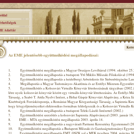
ldal
hetőségek
 Adattár
Kere
Az EME jelentősebb együttműködési megállapodásai:
1. Együttműködési megállapodás a Magyar Országos Levéltárral (1994. október 25.
2. Együttműködési megállapodás a budapesti Ybl Miklós Műszaki Főiskolával (1994.
3. Együttműködési megállapodás a heidelbergi Arbeitskreis für Siebenbürgische Lan
4. Megállapodás a Magyar Tudományos Akadémia és az Erdélyi Múzeum-Egyesület k
5. Együttműködés a Kolozsvári Virtuális Könyvtár létrehozásának tárgyában (2002.) 
létre nyolc kolozsvári könyvtár között egy virtuális könyvtár létrehozására. Az Erdélyi
Társaság, a Szabó T. Attila Nyelvi Intézet, a Heltai Gáspár Könyvtári Alapítvány, a Kriza J
Kisebbségek Forrásközpontja, a Romániai Magyar Közgazdasági Társaság, a Sapientia Kutat
hogy közgyűjteményeiket elektronikus formában feldolgozzák és a Kolozsvári Virtuális Kö
6. Együttműködési megállapodás a budapesti Teleki László Intézettel (2002.)
7. Együttműködési szerződés a kolozsvári Sapientia Alapítvánnyal (2003. január 16.
8. EME – MTA együttműködési megállapodás 2003. április 14.
9. Együttműködési megállapodás a nagyváradi Partiumi Keresztény Egyetemmel (200
10. Együttműködési megállapodás a Budapesti Műszaki és Gazdaságtudományi Egyetem
11. Együttműködési megállapodás EMT, OSZK val a MEK ügyében 2004. március 30