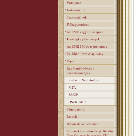
Erdélyben
Kutatóintézet
Szakosztályok
Fiókegyesületek
Az EME vagyoni állapota
Jelenlegi gyűjtemények
Az EME 150 éves jubileuma
Gr. Mikó Imre Alapitvány
Díjak
Együttműködések /
Társintézmények
Szabó T. Nyelvintézet
MTA
BMGE
OSZK, MEK
Támogatóink
Linktár
Raport de autoevaluare
Structuri instituţionale şi elite din
Ţara Silvaniei în secolele XIV–