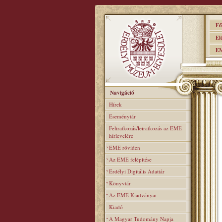
Főo
Elér
EME
Navigáció
Hírek
Eseménytár
Feliratkozás/leiratkozás az EME
hírlevelére
EME röviden
Az EME felépitése
Erdélyi Digitális Adattár
Könyvtár
Az EME Kiadványai
Kiadó
A Magyar Tudomány Napja