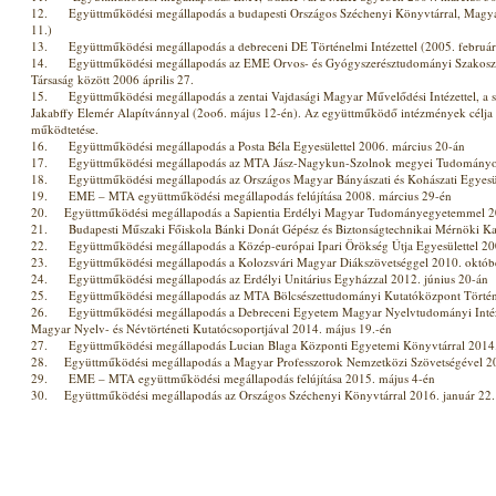
12. Együttműködési megállapodás a budapesti Országos Széchenyi Könyvtárral, Magyar
11.)
13. Együttműködési megállapodás a debreceni DE Történelmi Intézettel (2005. február
14. Együttműködési megállapodás az EME Orvos- és Gyógyszerésztudományi Szakoszt
Társaság között 2006 április 27.
15. Együttműködési megállapodás a zentai Vajdasági Magyar Művelődési Intézettel, a so
Jakabffy Elemér Alapítvánnyal (2oo6. május 12-én). Az együttműködő intézmények célja
működtetése.
16. Együttműködési megállapodás a Posta Béla Egyesülettel 2006. március 20-án
17. Együttműködési megállapodás az MTA Jász-Nagykun-Szolnok megyei Tudományos Eg
18. Együttműködési megállapodás az Országos Magyar Bányászati és Kohászati Egyesül
19. EME – MTA együttműködési megállapodás felújítása 2008. március 29-én
20. Együttműködési megállapodás a Sapientia Erdélyi Magyar Tudományegyetemmel 20
21. Budapesti Műszaki Főiskola Bánki Donát Gépész és Biztonságtechnikai Mérnöki Kar
22. Együttműködési megállapodás a Közép-európai Ipari Örökség Útja Egyesülettel 20
23. Együttműködési megállapodás a Kolozsvári Magyar Diákszövetséggel 2010. októb
24. Együttműködési megállapodás az Erdélyi Unitárius Egyházzal 2012. június 20-án
25. Együttműködési megállapodás az MTA Bölcsészettudományi Kutatóközpont Történet
26. Együttműködési megállapodás a Debreceni Egyetem Magyar Nyelvtudományi Intéz
Magyar Nyelv- és Névtörténeti Kutatócsoportjával 2014. május 19.-én
27. Együttműködési megállapodás Lucian Blaga Központi Egyetemi Könyvtárral 2014.
28. Együttműködési megállapodás a Magyar Professzorok Nemzetközi Szövetségével 20
29. EME – MTA együttműködési megállapodás felújítása 2015. május 4-én
30. Együttműködési megállapodás az Országos Széchenyi Könyvtárral 2016. január 22.