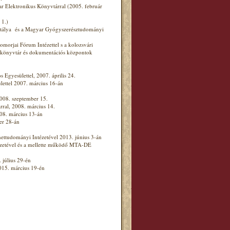
 Elektronikus Könyvtárral (2005. február
 1.)
álya és a Magyar Gyógyszerésztudományi
morjai Fórum Intézettel s a kolozsvári
 könyvtár és dokumentációs központok
yesülettel, 2007. április 24.
ettel 2007. március 16-án
08. szeptember 15.
ral, 2008. március 14.
08. március 13-án
er 28-án
tudományi Intézetével 2013. június 3-án
etével és a mellette működő MTA-DE
 július 29-én
15. március 19-én