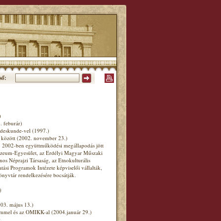
ső:
)
 feburár)
deskunde-vel (1997.)
özött (2002. november 23.)
2002-ben együttműködési megállapodás jött
 Múzeum-Egyesület, az Erdélyi Magyar Műszaki
ános Néprajzi Társaság, az Etnokulturális
ási Programok Intézete képviselői vállalták,
nyvtár rendelkezésére bocsátják.
)
3. május 13.)
mel és az OMIKK-al (2004.január 29.)
.