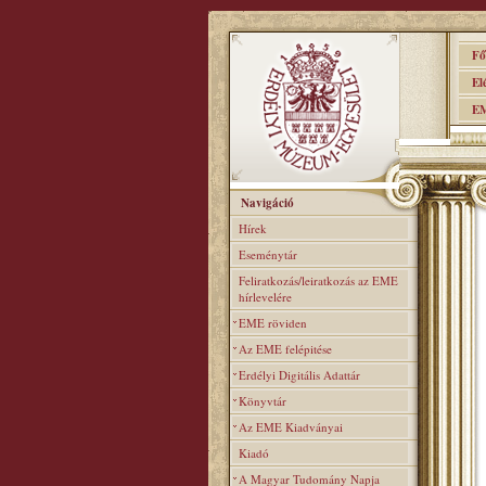
Főo
Elér
EME
Navigáció
Hírek
Eseménytár
Feliratkozás/leiratkozás az EME
hírlevelére
EME röviden
Az EME felépitése
Erdélyi Digitális Adattár
Könyvtár
Az EME Kiadványai
Kiadó
A Magyar Tudomány Napja