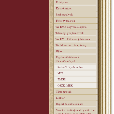
Erdélyben
Kutatóintézet
Szakosztályok
Fiókegyesületek
Az EME vagyoni állapota
Jelenlegi gyűjtemények
Az EME 150 éves jubileuma
Gr. Mikó Imre Alapitvány
Díjak
Együttműködések /
Társintézmények
Szabó T. Nyelvintézet
MTA
BMGE
OSZK, MEK
Támogatóink
Linktár
Raport de autoevaluare
Structuri instituţionale şi elite din
Ţara Silvaniei în secolele XIV–