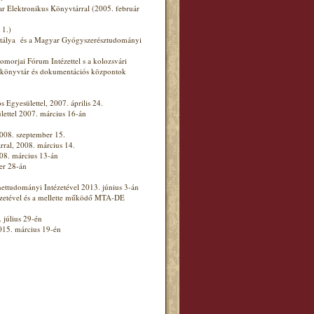
 Elektronikus Könyvtárral (2005. február
 1.)
álya és a Magyar Gyógyszerésztudományi
morjai Fórum Intézettel s a kolozsvári
 könyvtár és dokumentációs központok
yesülettel, 2007. április 24.
ettel 2007. március 16-án
08. szeptember 15.
ral, 2008. március 14.
08. március 13-án
er 28-án
tudományi Intézetével 2013. június 3-án
etével és a mellette működő MTA-DE
 július 29-én
15. március 19-én