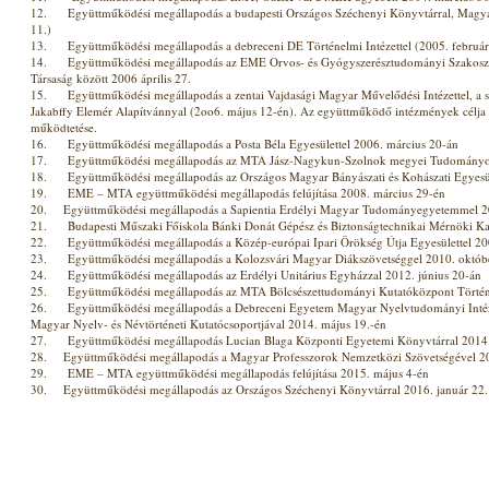
12. Együttműködési megállapodás a budapesti Országos Széchenyi Könyvtárral, Magyar
11.)
13. Együttműködési megállapodás a debreceni DE Történelmi Intézettel (2005. február
14. Együttműködési megállapodás az EME Orvos- és Gyógyszerésztudományi Szakoszt
Társaság között 2006 április 27.
15. Együttműködési megállapodás a zentai Vajdasági Magyar Művelődési Intézettel, a so
Jakabffy Elemér Alapítvánnyal (2oo6. május 12-én). Az együttműködő intézmények célja
működtetése.
16. Együttműködési megállapodás a Posta Béla Egyesülettel 2006. március 20-án
17. Együttműködési megállapodás az MTA Jász-Nagykun-Szolnok megyei Tudományos Eg
18. Együttműködési megállapodás az Országos Magyar Bányászati és Kohászati Egyesül
19. EME – MTA együttműködési megállapodás felújítása 2008. március 29-én
20. Együttműködési megállapodás a Sapientia Erdélyi Magyar Tudományegyetemmel 20
21. Budapesti Műszaki Főiskola Bánki Donát Gépész és Biztonságtechnikai Mérnöki Kar
22. Együttműködési megállapodás a Közép-európai Ipari Örökség Útja Egyesülettel 20
23. Együttműködési megállapodás a Kolozsvári Magyar Diákszövetséggel 2010. októb
24. Együttműködési megállapodás az Erdélyi Unitárius Egyházzal 2012. június 20-án
25. Együttműködési megállapodás az MTA Bölcsészettudományi Kutatóközpont Történet
26. Együttműködési megállapodás a Debreceni Egyetem Magyar Nyelvtudományi Intéz
Magyar Nyelv- és Névtörténeti Kutatócsoportjával 2014. május 19.-én
27. Együttműködési megállapodás Lucian Blaga Központi Egyetemi Könyvtárral 2014.
28. Együttműködési megállapodás a Magyar Professzorok Nemzetközi Szövetségével 20
29. EME – MTA együttműködési megállapodás felújítása 2015. május 4-én
30. Együttműködési megállapodás az Országos Széchenyi Könyvtárral 2016. január 22.