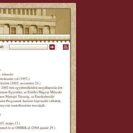
ső:
)
 feburár)
deskunde-vel (1997.)
özött (2002. november 23.)
2002-ben együttműködési megállapodás jött
 Múzeum-Egyesület, az Erdélyi Magyar Műszaki
ános Néprajzi Társaság, az Etnokulturális
ási Programok Intézete képviselői vállalták,
nyvtár rendelkezésére bocsátják.
)
3. május 13.)
mel és az OMIKK-al (2004.január 29.)
.