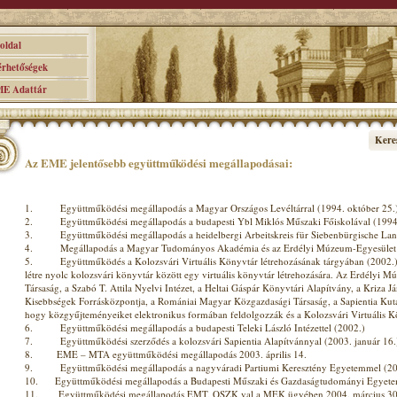
ldal
hetőségek
 Adattár
Kere
Az EME jelentősebb együttműködési megállapodásai:
1. Együttműködési megállapodás a Magyar Országos Levéltárral (1994. október 25.
2. Együttműködési megállapodás a budapesti Ybl Miklós Műszaki Főiskolával (1994.
3. Együttműködési megállapodás a heidelbergi Arbeitskreis für Siebenbürgische Lan
4. Megállapodás a Magyar Tudományos Akadémia és az Erdélyi Múzeum-Egyesület k
5. Együttműködés a Kolozsvári Virtuális Könyvtár létrehozásának tárgyában (2002.) 
létre nyolc kolozsvári könyvtár között egy virtuális könyvtár létrehozására. Az Erdélyi
Társaság, a Szabó T. Attila Nyelvi Intézet, a Heltai Gáspár Könyvtári Alapítvány, a Kriza J
Kisebbségek Forrásközpontja, a Romániai Magyar Közgazdasági Társaság, a Sapientia Kutat
hogy közgyűjteményeiket elektronikus formában feldolgozzák és a Kolozsvári Virtuális Kö
6. Együttműködési megállapodás a budapesti Teleki László Intézettel (2002.)
7. Együttműködési szerződés a kolozsvári Sapientia Alapítvánnyal (2003. január 16.
8. EME – MTA együttműködési megállapodás 2003. április 14.
9. Együttműködési megállapodás a nagyváradi Partiumi Keresztény Egyetemmel (200
10. Együttműködési megállapodás a Budapesti Műszaki és Gazdaságtudományi Egyetem
11. Együttműködési megállapodás EMT, OSZK val a MEK ügyében 2004. március 30