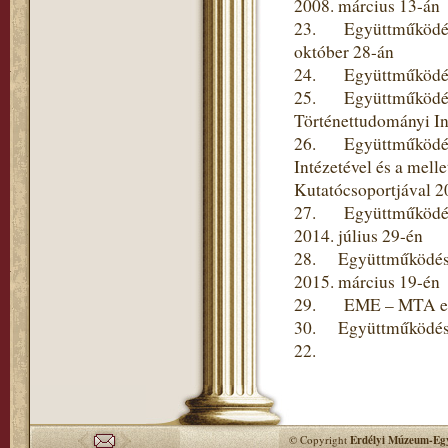
2008. március 13-án
23. Együttműködési 
október 28-án
24. Együttműködési 
25. Együttműködési
Történettudományi In
26. Együttműködési
Intézetével és a mel
Kutatócsoportjával 2
27. Együttműködési
2014. július 29-én
28. Együttműködési 
2015. március 19-én
29. EME – MTA együt
30. Együttműködési 
22.
© Copyright
Erdélyi Múzeum-Egy