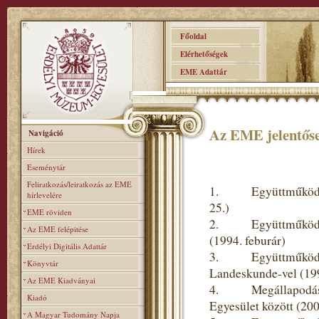
Főoldal
Elérhetőségek
EME Adattár
Az EME jelentőse
Navigáció
Hírek
Eseménytár
Feliratkozás/leiratkozás az EME
1. Együttműködési 
hírlevelére
25.)
EME röviden
2. Együttműködési 
Az EME felépitése
(1994. feburár)
Erdélyi Digitális Adattár
3. Együttműködési m
Könyvtár
Landeskunde-vel (19
Az EME Kiadványai
4. Megállapodás a
Kiadó
Egyesület között (20
A Magyar Tudomány Napja