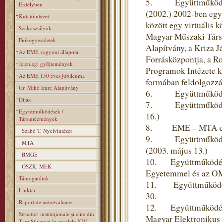
5. Együttműködés a 
Erdélyben
(2002.) 2002-ben egy
Kutatóintézet
között egy virtuális 
Szakosztályok
Magyar Műszaki Társas
Fiókegyesületek
Alapítvány, a Kriza J
Az EME vagyoni állapota
Forrásközpontja, a R
Jelenlegi gyűjtemények
Programok Intézete k
Az EME 150 éves jubileuma
formában feldolgozzák
Gr. Mikó Imre Alapitvány
6. Együttműködési m
Díjak
7. Együttműködési s
Együttműködések /
16.)
Társintézmények
8. EME – MTA együt
Szabó T. Nyelvintézet
9. Együttműködési 
MTA
(2003. május 13.)
BMGE
10. Együttműködési
OSZK, MEK
Egyetemmel és az OM
Támogatóink
11. Együttműködési
Linktár
30.
Raport de autoevaluare
12. Együttműködési 
Structuri instituţionale şi elite din
Magyar Elektronikus 
Ţara Silvaniei în secolele XIV–