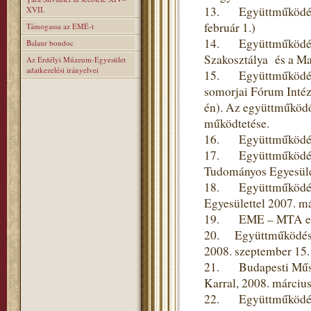
13. Együttműködési 
XVII.
február 1.)
Támogassa az EMÉ-t
14. Együttműködési
Balaur bondoc
Szakosztálya és a Ma
Az Erdélyi Múzeum-Egyesület
adatkezelési irányelvei
15. Együttműködési 
somorjai Fórum Intéze
én). Az együttműködő
működtetése.
16. Együttműködési 
17. Együttműködési
Tudományos Egyesülett
18. Együttműködési 
Egyesülettel 2007. m
19. EME – MTA együt
20. Együttműködési
2008. szeptember 15.
21. Budapesti Műsza
Karral, 2008. március
22. Együttműködési 