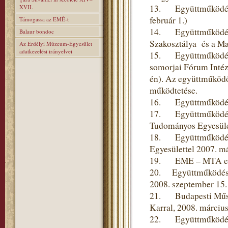
13. Együttműködési 
XVII.
február 1.)
Támogassa az EMÉ-t
14. Együttműködési
Balaur bondoc
Szakosztálya és a Ma
Az Erdélyi Múzeum-Egyesület
adatkezelési irányelvei
15. Együttműködési 
somorjai Fórum Intéze
én). Az együttműködő
működtetése.
16. Együttműködési 
17. Együttműködési
Tudományos Egyesülett
18. Együttműködési 
Egyesülettel 2007. m
19. EME – MTA együt
20. Együttműködési
2008. szeptember 15.
21. Budapesti Műsza
Karral, 2008. március
22. Együttműködési 