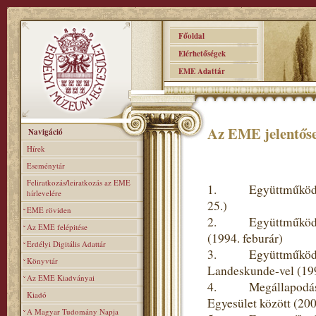
Főoldal
Elérhetőségek
EME Adattár
Az EME jelentőse
Navigáció
Hírek
Eseménytár
Feliratkozás/leiratkozás az EME
1. Együttműködési 
hírlevelére
25.)
EME röviden
2. Együttműködési 
Az EME felépitése
(1994. feburár)
Erdélyi Digitális Adattár
3. Együttműködési m
Könyvtár
Landeskunde-vel (19
Az EME Kiadványai
4. Megállapodás a
Kiadó
Egyesület között (20
A Magyar Tudomány Napja