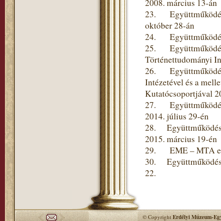
2008. március 13-án
23. Együttműködési 
október 28-án
24. Együttműködési 
25. Együttműködési
Történettudományi In
26. Együttműködési
Intézetével és a mel
Kutatócsoportjával 2
27. Együttműködési
2014. július 29-én
28. Együttműködési 
2015. március 19-én
29. EME – MTA együt
30. Együttműködési 
22.
© Copyright
Erdélyi Múzeum-Egy