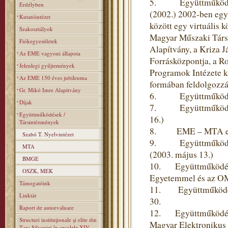
5. Együttműködés a 
Erdélyben
(2002.) 2002-ben egy
Kutatóintézet
között egy virtuális 
Szakosztályok
Magyar Műszaki Társas
Fiókegyesületek
Alapítvány, a Kriza J
Az EME vagyoni állapota
Forrásközpontja, a R
Jelenlegi gyűjtemények
Programok Intézete k
Az EME 150 éves jubileuma
formában feldolgozzák
Gr. Mikó Imre Alapitvány
6. Együttműködési m
Díjak
7. Együttműködési s
Együttműködések /
16.)
Társintézmények
8. EME – MTA együt
Szabó T. Nyelvintézet
9. Együttműködési 
MTA
(2003. május 13.)
BMGE
10. Együttműködési
OSZK, MEK
Egyetemmel és az OM
Támogatóink
11. Együttműködési
Linktár
30.
Raport de autoevaluare
12. Együttműködési 
Structuri instituţionale şi elite din
Magyar Elektronikus 
Ţara Silvaniei în secolele XIV–