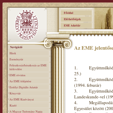
Főoldal
Elérhetőségek
EME Adattár
Az EME jelentőse
Navigáció
Hírek
Eseménytár
Feliratkozás/leiratkozás az EME
1. Együttműködési 
hírlevelére
25.)
EME röviden
2. Együttműködési 
Az EME felépitése
(1994. feburár)
Erdélyi Digitális Adattár
3. Együttműködési m
Könyvtár
Landeskunde-vel (19
Az EME Kiadványai
4. Megállapodás a
Kiadó
Egyesület között (20
A Magyar Tudomány Napja