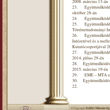
2008. március 13-án
23. Együttműködési 
október 28-án
24. Együttműködési 
25. Együttműködési
Történettudományi In
26. Együttműködési
Intézetével és a mel
Kutatócsoportjával 2
27. Együttműködési
2014. július 29-én
28. Együttműködési 
2015. március 19-én
29. EME – MTA együt
30. Együttműködési 
22.
© Copyright
Erdélyi Múzeum-Egy