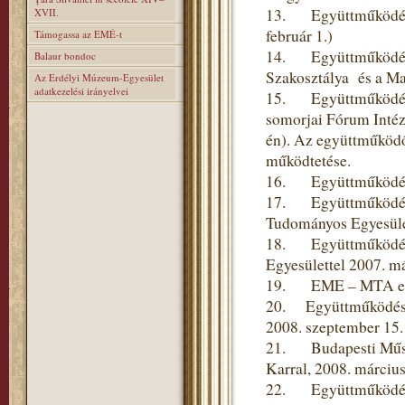
13. Együttműködési 
XVII.
február 1.)
Támogassa az EMÉ-t
14. Együttműködési
Balaur bondoc
Szakosztálya és a Ma
Az Erdélyi Múzeum-Egyesület
adatkezelési irányelvei
15. Együttműködési 
somorjai Fórum Intéze
én). Az együttműködő
működtetése.
16. Együttműködési 
17. Együttműködési
Tudományos Egyesülett
18. Együttműködési 
Egyesülettel 2007. m
19. EME – MTA együt
20. Együttműködési
2008. szeptember 15.
21. Budapesti Műsza
Karral, 2008. március
22. Együttműködési 