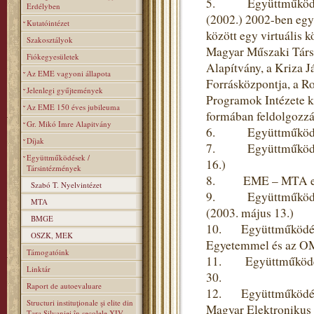
5. Együttműködés a 
Erdélyben
(2002.) 2002-ben egy
Kutatóintézet
között egy virtuális 
Szakosztályok
Magyar Műszaki Társas
Fiókegyesületek
Alapítvány, a Kriza J
Az EME vagyoni állapota
Forrásközpontja, a R
Jelenlegi gyűjtemények
Programok Intézete k
Az EME 150 éves jubileuma
formában feldolgozzák
Gr. Mikó Imre Alapitvány
6. Együttműködési m
Díjak
7. Együttműködési s
Együttműködések /
16.)
Társintézmények
8. EME – MTA együt
Szabó T. Nyelvintézet
9. Együttműködési 
MTA
(2003. május 13.)
BMGE
10. Együttműködési
OSZK, MEK
Egyetemmel és az OM
Támogatóink
11. Együttműködési
Linktár
30.
Raport de autoevaluare
12. Együttműködési 
Structuri instituţionale şi elite din
Magyar Elektronikus 
Ţara Silvaniei în secolele XIV–