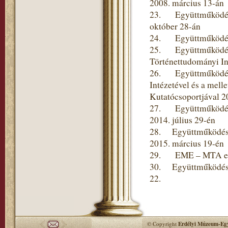
2008. március 13-án
23. Együttműködési 
október 28-án
24. Együttműködési 
25. Együttműködési
Történettudományi In
26. Együttműködési
Intézetével és a mel
Kutatócsoportjával 2
27. Együttműködési
2014. július 29-én
28. Együttműködési 
2015. március 19-én
29. EME – MTA együt
30. Együttműködési 
22.
© Copyright
Erdélyi Múzeum-Egy