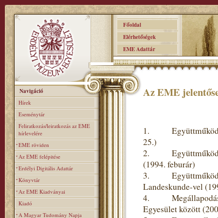
Főoldal
Elérhetőségek
EME Adattár
Az EME jelentőse
Navigáció
Hírek
Eseménytár
Feliratkozás/leiratkozás az EME
1. Együttműködési 
hírlevelére
25.)
EME röviden
2. Együttműködési 
Az EME felépitése
(1994. feburár)
Erdélyi Digitális Adattár
3. Együttműködési m
Könyvtár
Landeskunde-vel (19
Az EME Kiadványai
4. Megállapodás a
Kiadó
Egyesület között (20
A Magyar Tudomány Napja