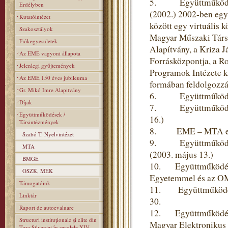
5. Együttműködés a 
Erdélyben
(2002.) 2002-ben egy
Kutatóintézet
között egy virtuális 
Szakosztályok
Magyar Műszaki Társas
Fiókegyesületek
Alapítvány, a Kriza J
Az EME vagyoni állapota
Forrásközpontja, a R
Jelenlegi gyűjtemények
Programok Intézete k
Az EME 150 éves jubileuma
formában feldolgozzák
Gr. Mikó Imre Alapitvány
6. Együttműködési m
Díjak
7. Együttműködési s
Együttműködések /
16.)
Társintézmények
8. EME – MTA együt
Szabó T. Nyelvintézet
9. Együttműködési 
MTA
(2003. május 13.)
BMGE
10. Együttműködési
OSZK, MEK
Egyetemmel és az OM
Támogatóink
11. Együttműködési
Linktár
30.
Raport de autoevaluare
12. Együttműködési 
Structuri instituţionale şi elite din
Magyar Elektronikus 
Ţara Silvaniei în secolele XIV–