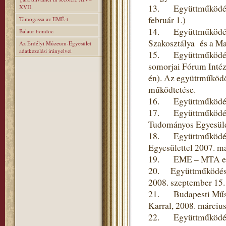
13. Együttműködési 
XVII.
február 1.)
Támogassa az EMÉ-t
14. Együttműködési
Balaur bondoc
Szakosztálya és a Ma
Az Erdélyi Múzeum-Egyesület
adatkezelési irányelvei
15. Együttműködési 
somorjai Fórum Intéze
én). Az együttműködő
működtetése.
16. Együttműködési 
17. Együttműködési
Tudományos Egyesülett
18. Együttműködési 
Egyesülettel 2007. m
19. EME – MTA együt
20. Együttműködési
2008. szeptember 15.
21. Budapesti Műsza
Karral, 2008. március
22. Együttműködési 