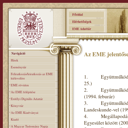
Főoldal
Elérhetőségek
EME Adattár
Az EME jelentőse
Navigáció
Hírek
Eseménytár
Feliratkozás/leiratkozás az EME
1. Együttműködési 
hírlevelére
25.)
EME röviden
2. Együttműködési 
Az EME felépitése
(1994. feburár)
Erdélyi Digitális Adattár
3. Együttműködési m
Könyvtár
Landeskunde-vel (19
Az EME Kiadványai
4. Megállapodás a
Kiadó
Egyesület között (20
A Magyar Tudomány Napja