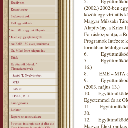
5. Együttműködés a 
Erdélyben
(2002.) 2002-ben egy
Kutatóintézet
között egy virtuális 
Szakosztályok
Magyar Műszaki Társas
Fiókegyesületek
Alapítvány, a Kriza J
Az EME vagyoni állapota
Forrásközpontja, a R
Jelenlegi gyűjtemények
Programok Intézete k
Az EME 150 éves jubileuma
formában feldolgozzák
Gr. Mikó Imre Alapitvány
6. Együttműködési m
Díjak
7. Együttműködési s
Együttműködések /
16.)
Társintézmények
8. EME – MTA együt
Szabó T. Nyelvintézet
9. Együttműködési 
MTA
(2003. május 13.)
BMGE
10. Együttműködési
OSZK, MEK
Egyetemmel és az OM
Támogatóink
11. Együttműködési
Linktár
30.
Raport de autoevaluare
12. Együttműködési 
Structuri instituţionale şi elite din
Magyar Elektronikus 
Ţara Silvaniei în secolele XIV–