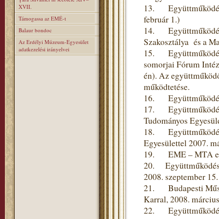
13. Együttműködési 
XVII.
február 1.)
Támogassa az EMÉ-t
14. Együttműködési
Balaur bondoc
Szakosztálya és a Ma
Az Erdélyi Múzeum-Egyesület
adatkezelési irányelvei
15. Együttműködési 
somorjai Fórum Intéze
én). Az együttműködő
működtetése.
16. Együttműködési 
17. Együttműködési
Tudományos Egyesülett
18. Együttműködési 
Egyesülettel 2007. m
19. EME – MTA együt
20. Együttműködési
2008. szeptember 15.
21. Budapesti Műsza
Karral, 2008. március
22. Együttműködési 