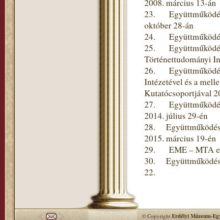
2008. március 13-án
23. Együttműködési 
október 28-án
24. Együttműködési 
25. Együttműködési
Történettudományi In
26. Együttműködési
Intézetével és a mel
Kutatócsoportjával 2
27. Együttműködési
2014. július 29-én
28. Együttműködési 
2015. március 19-én
29. EME – MTA együt
30. Együttműködési 
22.
© Copyright
Erdélyi Múzeum-Egy