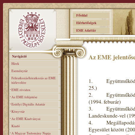
Főoldal
Elérhetőségek
EME Adattár
Az EME jelentőse
Navigáció
Hírek
Eseménytár
Feliratkozás/leiratkozás az EME
1. Együttműködési 
hírlevelére
25.)
EME röviden
2. Együttműködési 
Az EME felépitése
(1994. feburár)
Erdélyi Digitális Adattár
3. Együttműködési m
Könyvtár
Landeskunde-vel (19
Az EME Kiadványai
4. Megállapodás a
Kiadó
Egyesület között (20
A Magyar Tudomány Napja