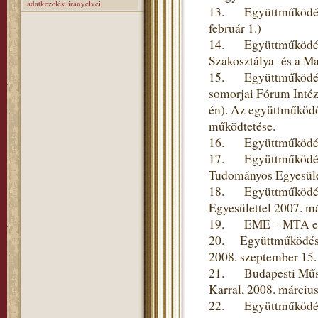
adatkezelési irányelvei
13. Együttműködési 
február 1.)
14. Együttműködési
Szakosztálya és a Ma
15. Együttműködési 
somorjai Fórum Intéze
én). Az együttműködő
működtetése.
16. Együttműködési 
17. Együttműködési
Tudományos Egyesülett
18. Együttműködési 
Egyesülettel 2007. m
19. EME – MTA együt
20. Együttműködési
2008. szeptember 15.
21. Budapesti Műsza
Karral, 2008. március
22. Együttműködési 