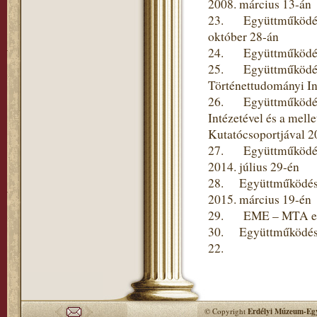
2008. március 13-án
23. Együttműködési 
október 28-án
24. Együttműködési 
25. Együttműködési
Történettudományi In
26. Együttműködési
Intézetével és a mel
Kutatócsoportjával 2
27. Együttműködési
2014. július 29-én
28. Együttműködési 
2015. március 19-én
29. EME – MTA együt
30. Együttműködési 
22.
© Copyright
Erdélyi Múzeum-Egy