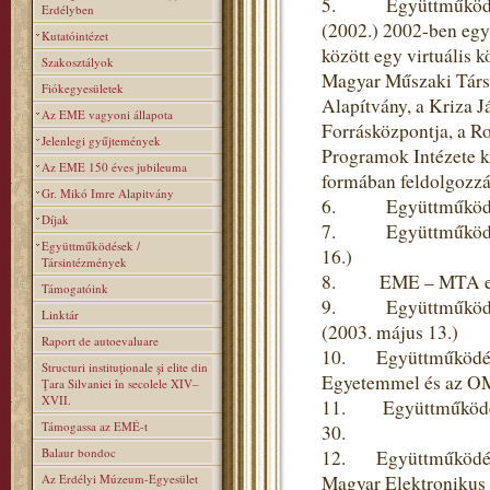
5. Együttműködés a 
Erdélyben
(2002.) 2002-ben egy
Kutatóintézet
között egy virtuális 
Szakosztályok
Magyar Műszaki Társas
Fiókegyesületek
Alapítvány, a Kriza J
Az EME vagyoni állapota
Forrásközpontja, a R
Jelenlegi gyűjtemények
Programok Intézete k
Az EME 150 éves jubileuma
formában feldolgozzák
Gr. Mikó Imre Alapitvány
6. Együttműködési m
Díjak
7. Együttműködési s
Együttműködések /
16.)
Társintézmények
8. EME – MTA együt
Támogatóink
9. Együttműködési 
Linktár
(2003. május 13.)
Raport de autoevaluare
10. Együttműködési
Structuri instituţionale şi elite din
Egyetemmel és az OM
Ţara Silvaniei în secolele XIV–
XVII.
11. Együttműködési
Támogassa az EMÉ-t
30.
Balaur bondoc
12. Együttműködési 
Az Erdélyi Múzeum-Egyesület
Magyar Elektronikus 