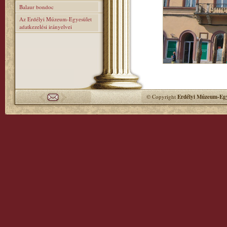
Balaur bondoc
Az Erdélyi Múzeum-Egyesület
adatkezelési irányelvei
© Copyright
Erdélyi Múzeum-Egy