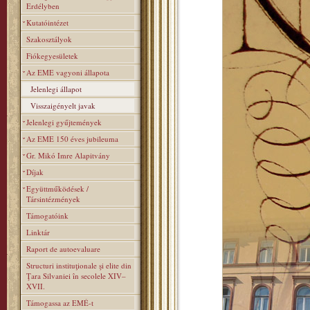
Erdélyben
Kutatóintézet
Szakosztályok
Fiókegyesületek
Az EME vagyoni állapota
Jelenlegi állapot
Visszaigényelt javak
Jelenlegi gyűjtemények
Az EME 150 éves jubileuma
Gr. Mikó Imre Alapitvány
Díjak
Együttműködések /
Társintézmények
Támogatóink
Linktár
Raport de autoevaluare
Structuri instituţionale şi elite din
Ţara Silvaniei în secolele XIV–
XVII.
Támogassa az EMÉ-t