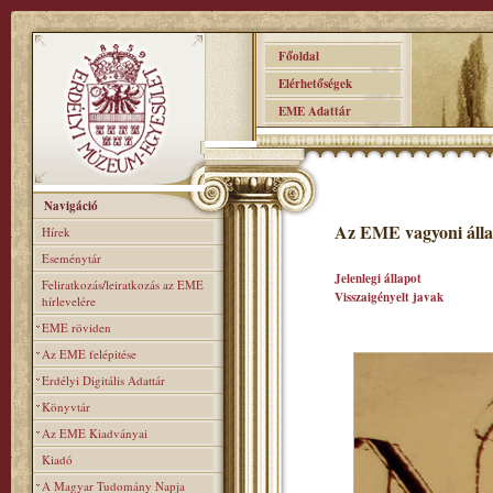
Főoldal
Elérhetőségek
EME Adattár
Navigáció
Az EME vagyoni álla
Hírek
Eseménytár
Jelenlegi állapot
Feliratkozás/leiratkozás az EME
Visszaigényelt javak
hírlevelére
EME röviden
Az EME felépitése
Erdélyi Digitális Adattár
Könyvtár
Az EME Kiadványai
Kiadó
A Magyar Tudomány Napja