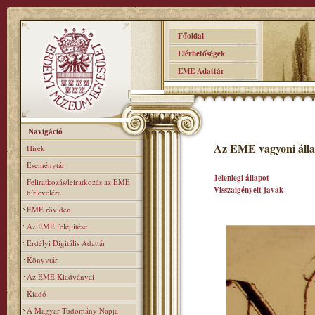
Főoldal
Elérhetőségek
EME Adattár
Navigáció
Az EME vagyoni álla
Hírek
Eseménytár
Jelenlegi állapot
Feliratkozás/leiratkozás az EME
Visszaigényelt javak
hírlevelére
EME röviden
Az EME felépitése
Erdélyi Digitális Adattár
Könyvtár
Az EME Kiadványai
Kiadó
A Magyar Tudomány Napja