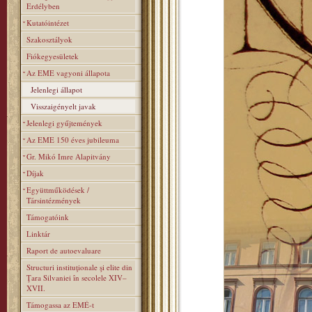
Erdélyben
Kutatóintézet
Szakosztályok
Fiókegyesületek
Az EME vagyoni állapota
Jelenlegi állapot
Visszaigényelt javak
Jelenlegi gyűjtemények
Az EME 150 éves jubileuma
Gr. Mikó Imre Alapitvány
Díjak
Együttműködések /
Társintézmények
Támogatóink
Linktár
Raport de autoevaluare
Structuri instituţionale şi elite din
Ţara Silvaniei în secolele XIV–
XVII.
Támogassa az EMÉ-t