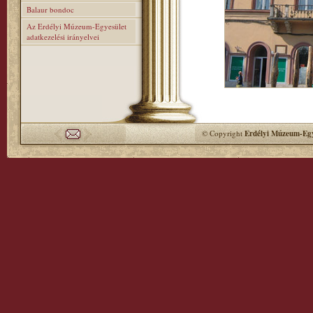
Balaur bondoc
Az Erdélyi Múzeum-Egyesület
adatkezelési irányelvei
© Copyright
Erdélyi Múzeum-Egy