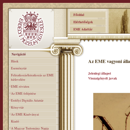
Főoldal
Elérhetőségek
EME Adattár
Navigáció
Az EME vagyoni álla
Hírek
Eseménytár
Jelenlegi állapot
Feliratkozás/leiratkozás az EME
Visszaigényelt javak
hírlevelére
EME röviden
Az EME felépitése
Erdélyi Digitális Adattár
Könyvtár
Az EME Kiadványai
Kiadó
A Magyar Tudomány Napja