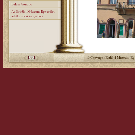
Balaur bondoc
Az Erdélyi Múzeum-Egyesület
adatkezelési irányelvei
© Copyright
Erdélyi Múzeum-Egy