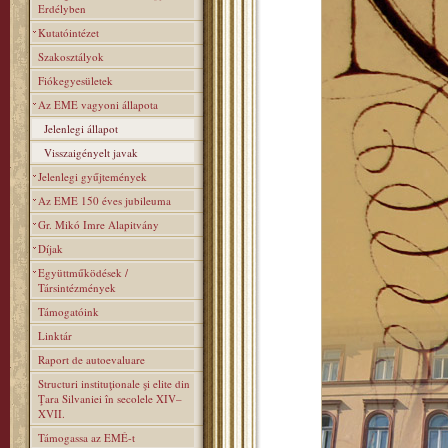
Erdélyben
Kutatóintézet
Szakosztályok
Fiókegyesületek
Az EME vagyoni állapota
Jelenlegi állapot
Visszaigényelt javak
Jelenlegi gyűjtemények
Az EME 150 éves jubileuma
Gr. Mikó Imre Alapitvány
Díjak
Együttműködések /
Társintézmények
Támogatóink
Linktár
Raport de autoevaluare
Structuri instituţionale şi elite din
Ţara Silvaniei în secolele XIV–
XVII.
Támogassa az EMÉ-t