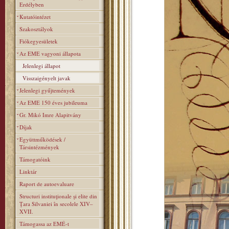
Erdélyben
Kutatóintézet
Szakosztályok
Fiókegyesületek
Az EME vagyoni állapota
Jelenlegi állapot
Visszaigényelt javak
Jelenlegi gyűjtemények
Az EME 150 éves jubileuma
Gr. Mikó Imre Alapitvány
Díjak
Együttműködések /
Társintézmények
Támogatóink
Linktár
Raport de autoevaluare
Structuri instituţionale şi elite din
Ţara Silvaniei în secolele XIV–
XVII.
Támogassa az EMÉ-t