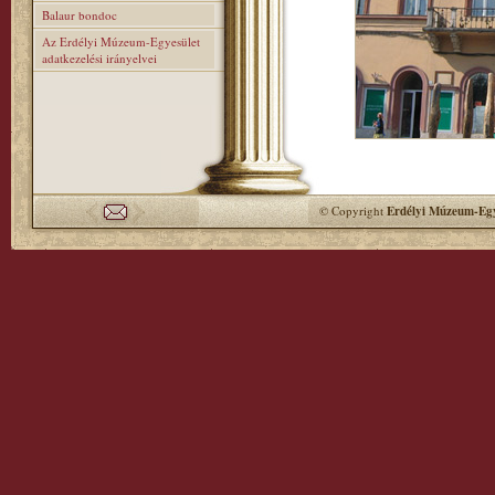
Balaur bondoc
Az Erdélyi Múzeum-Egyesület
adatkezelési irányelvei
© Copyright
Erdélyi Múzeum-Egy