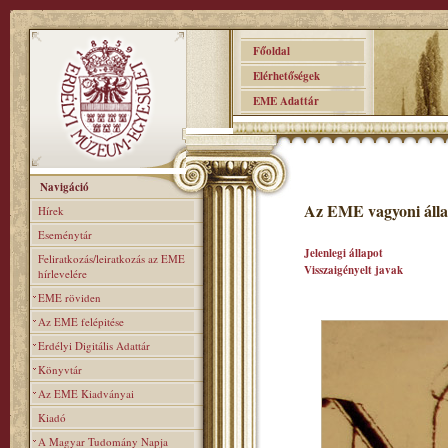
Főoldal
Elérhetőségek
EME Adattár
Navigáció
Az EME vagyoni álla
Hírek
Eseménytár
Jelenlegi állapot
Feliratkozás/leiratkozás az EME
Visszaigényelt javak
hírlevelére
EME röviden
Az EME felépitése
Erdélyi Digitális Adattár
Könyvtár
Az EME Kiadványai
Kiadó
A Magyar Tudomány Napja