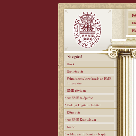
Főo
Elér
EME
Navigáció
Hírek
Eseménytár
Feliratkozás/leiratkozás az EME
hírlevelére
EME röviden
Az EME felépitése
Erdélyi Digitális Adattár
Könyvtár
Az EME Kiadványai
Kiadó
A Magyar Tudomány Napja