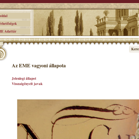
ldal
hetőségek
 Adattár
Kere
Az EME vagyoni állapota
Jelenlegi állapot
Visszaigényelt javak