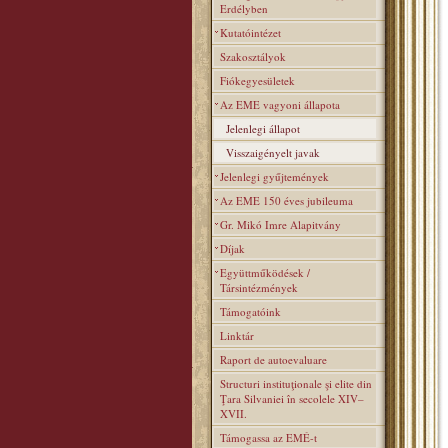
Erdélyben
Kutatóintézet
Szakosztályok
Fiókegyesületek
Az EME vagyoni állapota
Jelenlegi állapot
Visszaigényelt javak
Jelenlegi gyűjtemények
Az EME 150 éves jubileuma
Gr. Mikó Imre Alapitvány
Díjak
Együttműködések /
Társintézmények
Támogatóink
Linktár
Raport de autoevaluare
Structuri instituţionale şi elite din
Ţara Silvaniei în secolele XIV–
XVII.
Támogassa az EMÉ-t