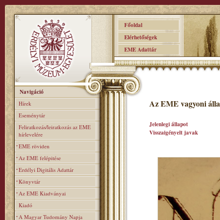
Főoldal
Elérhetőségek
EME Adattár
Navigáció
Az EME vagyoni álla
Hírek
Eseménytár
Jelenlegi állapot
Feliratkozás/leiratkozás az EME
Visszaigényelt javak
hírlevelére
EME röviden
Az EME felépitése
Erdélyi Digitális Adattár
Könyvtár
Az EME Kiadványai
Kiadó
A Magyar Tudomány Napja