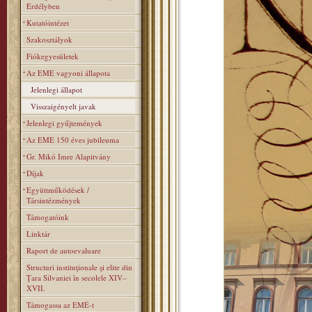
Erdélyben
Kutatóintézet
Szakosztályok
Fiókegyesületek
Az EME vagyoni állapota
Jelenlegi állapot
Visszaigényelt javak
Jelenlegi gyűjtemények
Az EME 150 éves jubileuma
Gr. Mikó Imre Alapitvány
Díjak
Együttműködések /
Társintézmények
Támogatóink
Linktár
Raport de autoevaluare
Structuri instituţionale şi elite din
Ţara Silvaniei în secolele XIV–
XVII.
Támogassa az EMÉ-t