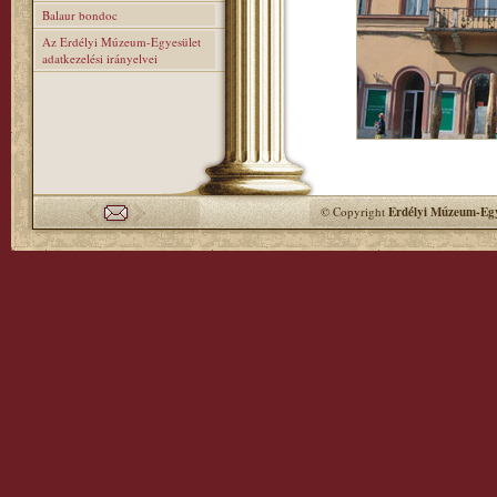
Balaur bondoc
Az Erdélyi Múzeum-Egyesület
adatkezelési irányelvei
© Copyright
Erdélyi Múzeum-Egy