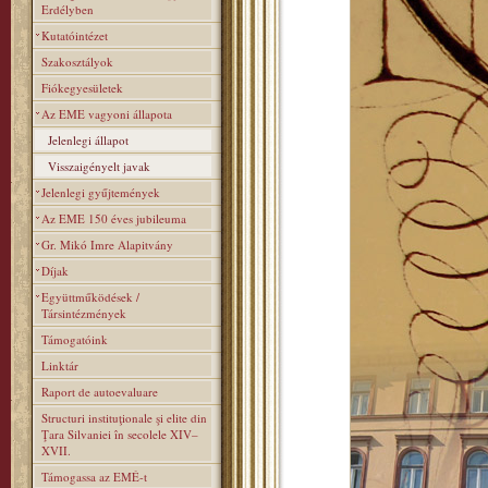
Erdélyben
Kutatóintézet
Szakosztályok
Fiókegyesületek
Az EME vagyoni állapota
Jelenlegi állapot
Visszaigényelt javak
Jelenlegi gyűjtemények
Az EME 150 éves jubileuma
Gr. Mikó Imre Alapitvány
Díjak
Együttműködések /
Társintézmények
Támogatóink
Linktár
Raport de autoevaluare
Structuri instituţionale şi elite din
Ţara Silvaniei în secolele XIV–
XVII.
Támogassa az EMÉ-t