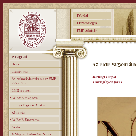
Főoldal
Elérhetőségek
EME Adattár
Navigáció
Az EME vagyoni álla
Hírek
Eseménytár
Jelenlegi állapot
Feliratkozás/leiratkozás az EME
Visszaigényelt javak
hírlevelére
EME röviden
Az EME felépitése
Erdélyi Digitális Adattár
Könyvtár
Az EME Kiadványai
Kiadó
A Magyar Tudomány Napja