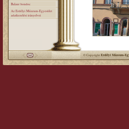
Balaur bondoc
Az Erdélyi Múzeum-Egyesület
adatkezelési irányelvei
© Copyright
Erdélyi Múzeum-Egy