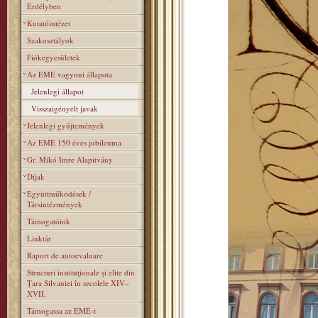
Erdélyben
Kutatóintézet
Szakosztályok
Fiókegyesületek
Az EME vagyoni állapota
Jelenlegi állapot
Visszaigényelt javak
Jelenlegi gyűjtemények
Az EME 150 éves jubileuma
Gr. Mikó Imre Alapitvány
Díjak
Együttműködések /
Társintézmények
Támogatóink
Linktár
Raport de autoevaluare
Structuri instituţionale şi elite din
Ţara Silvaniei în secolele XIV–
XVII.
Támogassa az EMÉ-t