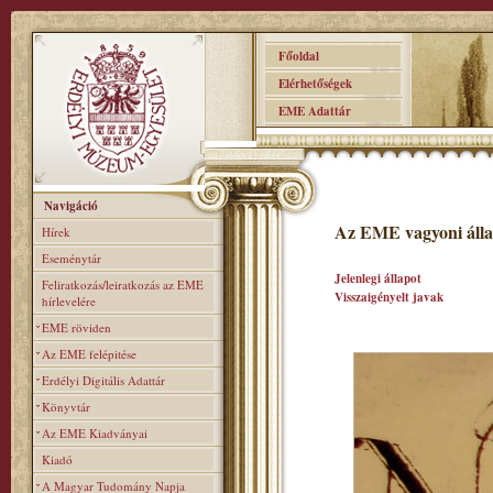
Főoldal
Elérhetőségek
EME Adattár
Navigáció
Az EME vagyoni álla
Hírek
Eseménytár
Jelenlegi állapot
Feliratkozás/leiratkozás az EME
Visszaigényelt javak
hírlevelére
EME röviden
Az EME felépitése
Erdélyi Digitális Adattár
Könyvtár
Az EME Kiadványai
Kiadó
A Magyar Tudomány Napja