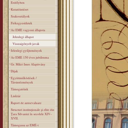
Erdélyben
Kutatóintézet
Szakosztályok
Fiókegyesületek
Az EME vagyoni állapota
Jelenlegi állapot
Visszaigényelt javak
Jelenlegi gyűjtemények
Az EME 150 éves jubileuma
Gr. Mikó Imre Alapitvány
Díjak
Együttműködések /
Társintézmények
Támogatóink
Linktár
Raport de autoevaluare
Structuri instituţionale şi elite din
Ţara Silvaniei în secolele XIV–
XVII.
Támogassa az EMÉ-t