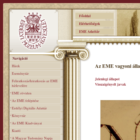
Főoldal
Elérhetőségek
EME Adattár
Navigáció
Az EME vagyoni álla
Hírek
Eseménytár
Jelenlegi állapot
Feliratkozás/leiratkozás az EME
Visszaigényelt javak
hírlevelére
EME röviden
Az EME felépitése
Erdélyi Digitális Adattár
Könyvtár
Az EME Kiadványai
Kiadó
A Magyar Tudomány Napja