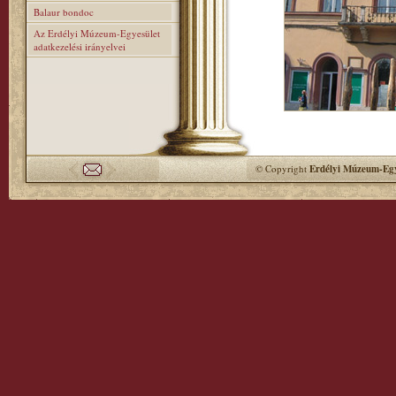
Balaur bondoc
Az Erdélyi Múzeum-Egyesület
adatkezelési irányelvei
© Copyright
Erdélyi Múzeum-Egy