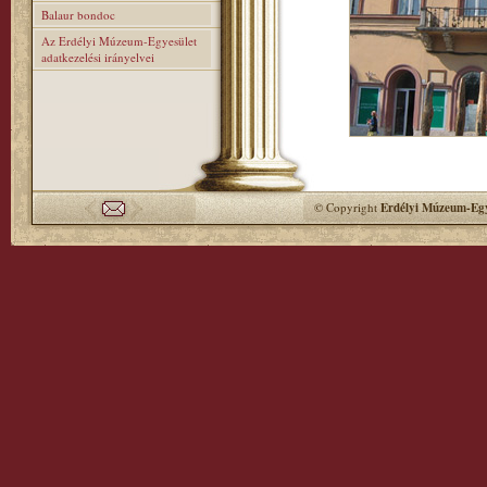
Balaur bondoc
Az Erdélyi Múzeum-Egyesület
adatkezelési irányelvei
© Copyright
Erdélyi Múzeum-Egy