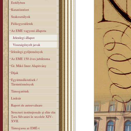
Erdélyben
Kutatóintézet
Szakosztályok
Fiókegyesületek
Az EME vagyoni állapota
Jelenlegi állapot
Visszaigényelt javak
Jelenlegi gyűjtemények
Az EME 150 éves jubileuma
Gr. Mikó Imre Alapitvány
Díjak
Együttműködések /
Társintézmények
Támogatóink
Linktár
Raport de autoevaluare
Structuri instituţionale şi elite din
Ţara Silvaniei în secolele XIV–
XVII.
Támogassa az EMÉ-t