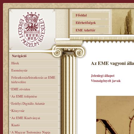
Főoldal
Elérhetőségek
EME Adattár
Navigáció
Az EME vagyoni álla
Hírek
Eseménytár
Jelenlegi állapot
Feliratkozás/leiratkozás az EME
Visszaigényelt javak
hírlevelére
EME röviden
Az EME felépitése
Erdélyi Digitális Adattár
Könyvtár
Az EME Kiadványai
Kiadó
A Magyar Tudomány Napja