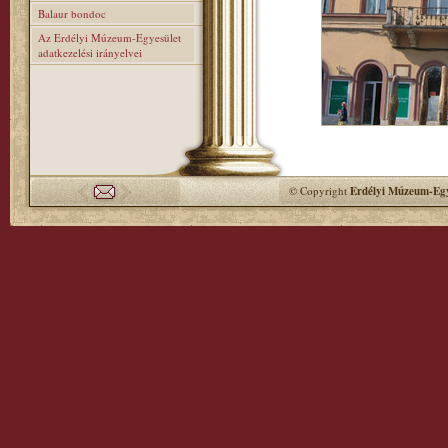
Balaur bondoc
Az Erdélyi Múzeum-Egyesület
adatkezelési irányelvei
© Copyright
Erdélyi Múzeum-Egy