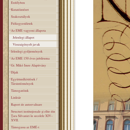
Erdélyben
Kutatóintézet
Szakosztályok
Fiókegyesületek
Az EME vagyoni állapota
Jelenlegi állapot
Visszaigényelt javak
Jelenlegi gyűjtemények
Az EME 150 éves jubileuma
Gr. Mikó Imre Alapitvány
Díjak
Együttműködések /
Társintézmények
Támogatóink
Linktár
Raport de autoevaluare
Structuri instituţionale şi elite din
Ţara Silvaniei în secolele XIV–
XVII.
Támogassa az EMÉ-t