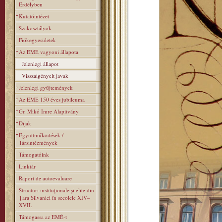
Erdélyben
Kutatóintézet
Szakosztályok
Fiókegyesületek
Az EME vagyoni állapota
Jelenlegi állapot
Visszaigényelt javak
Jelenlegi gyűjtemények
Az EME 150 éves jubileuma
Gr. Mikó Imre Alapitvány
Díjak
Együttműködések /
Társintézmények
Támogatóink
Linktár
Raport de autoevaluare
Structuri instituţionale şi elite din
Ţara Silvaniei în secolele XIV–
XVII.
Támogassa az EMÉ-t