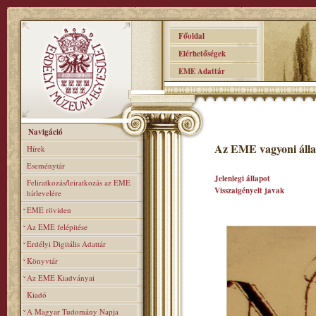
Főoldal
Elérhetőségek
EME Adattár
Navigáció
Az EME vagyoni álla
Hírek
Eseménytár
Jelenlegi állapot
Feliratkozás/leiratkozás az EME
Visszaigényelt javak
hírlevelére
EME röviden
Az EME felépitése
Erdélyi Digitális Adattár
Könyvtár
Az EME Kiadványai
Kiadó
A Magyar Tudomány Napja