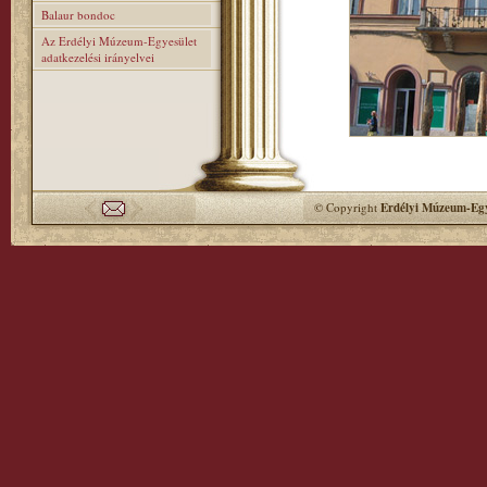
Balaur bondoc
Az Erdélyi Múzeum-Egyesület
adatkezelési irányelvei
© Copyright
Erdélyi Múzeum-Egy