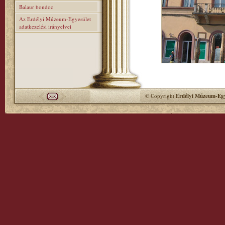
Balaur bondoc
Az Erdélyi Múzeum-Egyesület
adatkezelési irányelvei
© Copyright
Erdélyi Múzeum-Egy