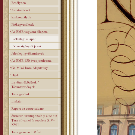
Erdélyben
Kutatóintézet
Szakosztályok
Fiókegyesületek
Az EME vagyoni állapota
Jelenlegi állapot
Visszaigényelt javak
Jelenlegi gyűjtemények
Az EME 150 éves jubileuma
Gr. Mikó Imre Alapitvány
Díjak
Együttműködések /
Társintézmények
Támogatóink
Linktár
Raport de autoevaluare
Structuri instituţionale şi elite din
Ţara Silvaniei în secolele XIV–
XVII.
Támogassa az EMÉ-t