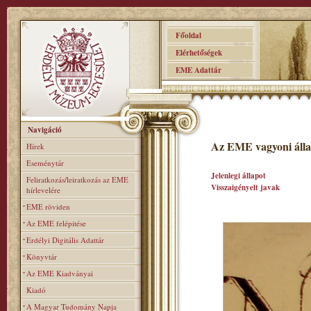
Főoldal
Elérhetőségek
EME Adattár
Navigáció
Az EME vagyoni álla
Hírek
Eseménytár
Jelenlegi állapot
Feliratkozás/leiratkozás az EME
Visszaigényelt javak
hírlevelére
EME röviden
Az EME felépitése
Erdélyi Digitális Adattár
Könyvtár
Az EME Kiadványai
Kiadó
A Magyar Tudomány Napja