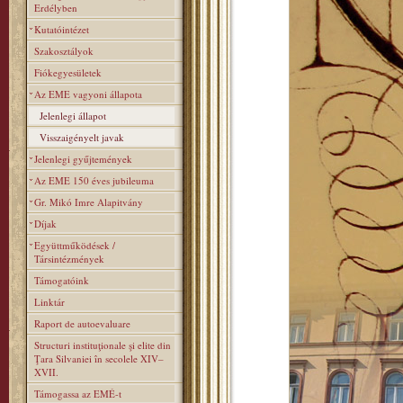
Erdélyben
Kutatóintézet
Szakosztályok
Fiókegyesületek
Az EME vagyoni állapota
Jelenlegi állapot
Visszaigényelt javak
Jelenlegi gyűjtemények
Az EME 150 éves jubileuma
Gr. Mikó Imre Alapitvány
Díjak
Együttműködések /
Társintézmények
Támogatóink
Linktár
Raport de autoevaluare
Structuri instituţionale şi elite din
Ţara Silvaniei în secolele XIV–
XVII.
Támogassa az EMÉ-t