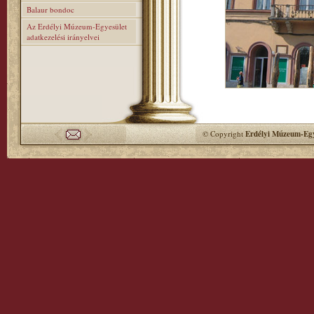
Balaur bondoc
Az Erdélyi Múzeum-Egyesület
adatkezelési irányelvei
© Copyright
Erdélyi Múzeum-Egy