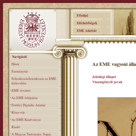
Főoldal
Elérhetőségek
EME Adattár
Navigáció
Az EME vagyoni álla
Hírek
Eseménytár
Jelenlegi állapot
Feliratkozás/leiratkozás az EME
Visszaigényelt javak
hírlevelére
EME röviden
Az EME felépitése
Erdélyi Digitális Adattár
Könyvtár
Az EME Kiadványai
Kiadó
A Magyar Tudomány Napja