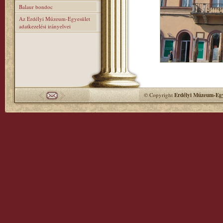
Balaur bondoc
Az Erdélyi Múzeum-Egyesület
adatkezelési irányelvei
© Copyright
Erdélyi Múzeum-Egy