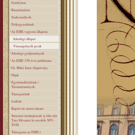
Erdélyben
Kutatóintézet
Szakosztályok
Fiókegyesületek
Az EME vagyoni állapota
Jelenlegi állapot
Visszaigényelt javak
Jelenlegi gyűjtemények
Az EME 150 éves jubileuma
Gr. Mikó Imre Alapitvány
Díjak
Együttműködések /
Társintézmények
Támogatóink
Linktár
Raport de autoevaluare
Structuri instituţionale şi elite din
Ţara Silvaniei în secolele XIV–
XVII.
Támogassa az EMÉ-t