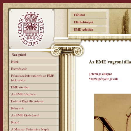
Főoldal
Elérhetőségek
EME Adattár
Navigáció
Az EME vagyoni álla
Hírek
Eseménytár
Jelenlegi állapot
Feliratkozás/leiratkozás az EME
Visszaigényelt javak
hírlevelére
EME röviden
Az EME felépitése
Erdélyi Digitális Adattár
Könyvtár
Az EME Kiadványai
Kiadó
A Magyar Tudomány Napja