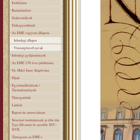
Erdélyben
Kutatóintézet
Szakosztályok
Fiókegyesületek
Az EME vagyoni állapota
Jelenlegi állapot
Visszaigényelt javak
Jelenlegi gyűjtemények
Az EME 150 éves jubileuma
Gr. Mikó Imre Alapitvány
Díjak
Együttműködések /
Társintézmények
Támogatóink
Linktár
Raport de autoevaluare
Structuri instituţionale şi elite din
Ţara Silvaniei în secolele XIV–
XVII.
Támogassa az EMÉ-t