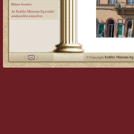
Balaur bondoc
Az Erdélyi Múzeum-Egyesület
adatkezelési irányelvei
© Copyright
Erdélyi Múzeum-Egy