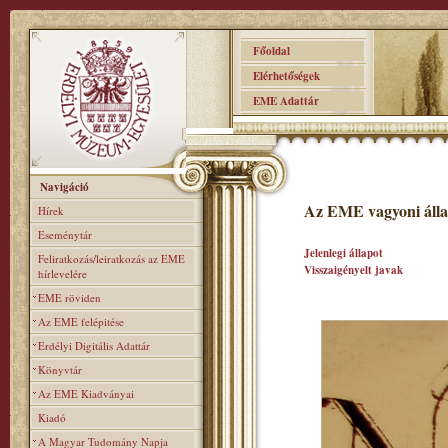
Főoldal
Elérhetőségek
EME Adattár
Navigáció
Az EME vagyoni álla
Hírek
Eseménytár
Jelenlegi állapot
Feliratkozás/leiratkozás az EME
Visszaigényelt javak
hírlevelére
EME röviden
Az EME felépitése
Erdélyi Digitális Adattár
Könyvtár
Az EME Kiadványai
Kiadó
A Magyar Tudomány Napja