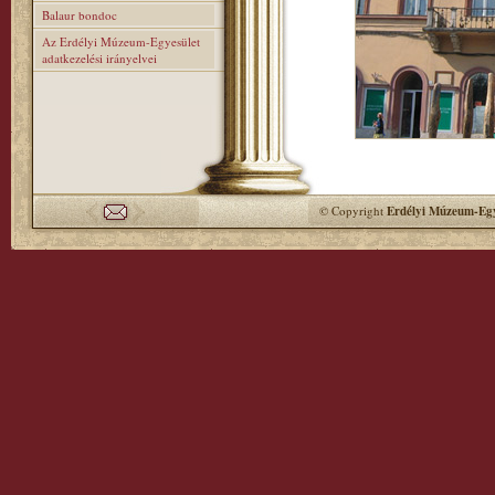
Balaur bondoc
Az Erdélyi Múzeum-Egyesület
adatkezelési irányelvei
© Copyright
Erdélyi Múzeum-Egy