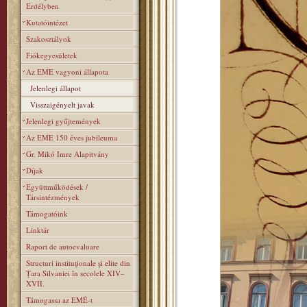
Erdélyben
Kutatóintézet
Szakosztályok
Fiókegyesületek
Az EME vagyoni állapota
Jelenlegi állapot
Visszaigényelt javak
Jelenlegi gyűjtemények
Az EME 150 éves jubileuma
Gr. Mikó Imre Alapitvány
Díjak
Együttműködések /
Társintézmények
Támogatóink
Linktár
Raport de autoevaluare
Structuri instituţionale şi elite din
Ţara Silvaniei în secolele XIV–
XVII.
Támogassa az EMÉ-t