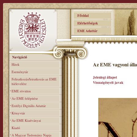
Főoldal
Elérhetőségek
EME Adattár
Navigáció
Az EME vagyoni álla
Hírek
Eseménytár
Jelenlegi állapot
Feliratkozás/leiratkozás az EME
Visszaigényelt javak
hírlevelére
EME röviden
Az EME felépitése
Erdélyi Digitális Adattár
Könyvtár
Az EME Kiadványai
Kiadó
A Magyar Tudomány Napja