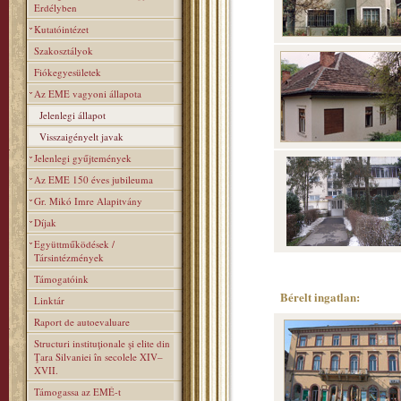
Erdélyben
Kutatóintézet
Szakosztályok
Fiókegyesületek
Az EME vagyoni állapota
Jelenlegi állapot
Visszaigényelt javak
Jelenlegi gyűjtemények
Az EME 150 éves jubileuma
Gr. Mikó Imre Alapitvány
Díjak
Együttműködések /
Társintézmények
Támogatóink
Bérelt ingatlan:
Linktár
Raport de autoevaluare
Structuri instituţionale şi elite din
Ţara Silvaniei în secolele XIV–
XVII.
Támogassa az EMÉ-t