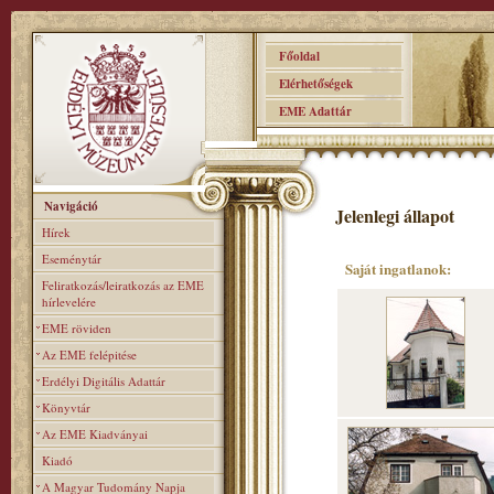
Főoldal
Elérhetőségek
EME Adattár
Navigáció
Jelenlegi állapot
Hírek
Eseménytár
Saját ingatlanok:
Feliratkozás/leiratkozás az EME
hírlevelére
EME röviden
Az EME felépitése
Erdélyi Digitális Adattár
Könyvtár
Az EME Kiadványai
Kiadó
A Magyar Tudomány Napja