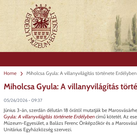
Skip
to
main
content
Home
Miholcsa Gyula: A villanyvilágítás története Erdélyb
Miholcsa Gyula: A villanyvilágítás tö
05/26/2026 - 09:37
Június 3-án, szerdán délután 18 órától mutatják be Marosvásárh
Gyula:
A villanyvilágítás története Erdélyben
című kötetét. Az es
Múzeum-Egyesület, a Balázs Ferenc Önképzőkör és a Marosvásárh
Unitárius Egyházközség szervezi.