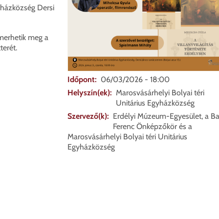
yházközség Dersi
smerhetik meg a
terét.
Időpont
06/03/2026 - 18:00
Helyszín(ek)
Marosvásárhelyi Bolyai téri
Unitárius Egyházközség
Szervező(k)
Erdélyi Múzeum-Egyesület, a Ba
Ferenc Önképzőkör és a
Marosvásárhelyi Bolyai téri Unitárius
Egyházközség