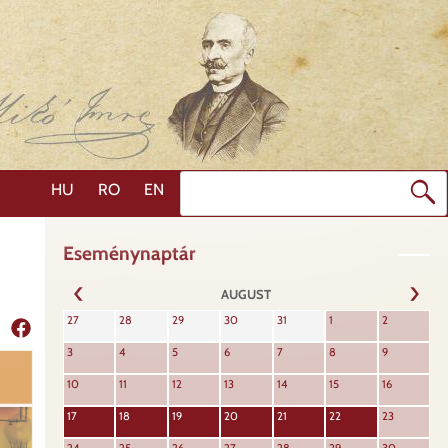
Search
HU
RO
EN
Eseménynaptár
AUGUST
NEXT
27
28
29
30
31
1
2
PREVIOUS
Share
3
4
5
6
7
8
9
10
11
12
13
14
15
16
17
18
19
20
21
22
23