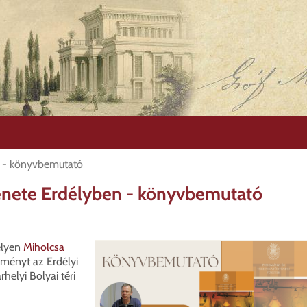
en - könyvbemutató
rténete Erdélyben - könyvbemutató
elyen
Miholcsa
eményt az Erdélyi
elyi Bolyai téri