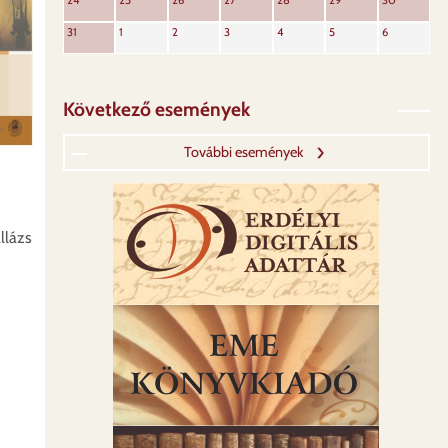
24
25
26
27
28
29
30
31
1
2
3
4
5
6
Következő események
További események
llázs