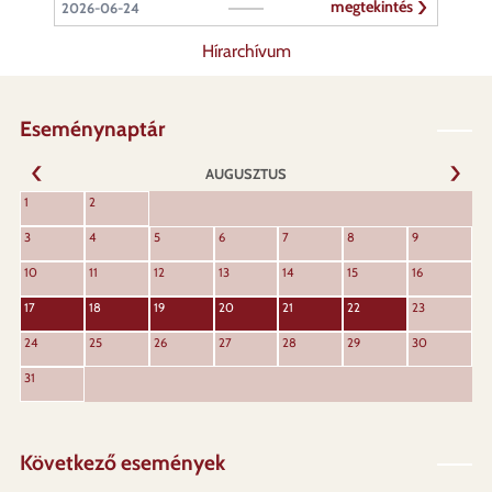
megtekintés
2026-06-24
Hírarchívum
Eseménynaptár
AUGUSZTUS
KÖVET
1
2
ELŐZŐ
3
4
5
6
7
8
9
10
11
12
13
14
15
16
17
18
19
20
21
22
23
24
25
26
27
28
29
30
31
Következő események