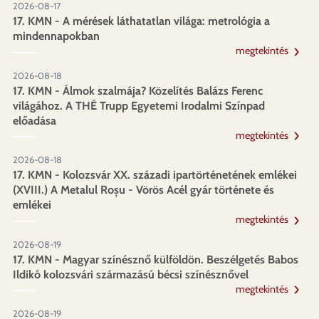
2026-08-17
17. KMN - A mérések láthatatlan világa: metrológia a
mindennapokban
megtekintés
2026-08-18
17. KMN - Álmok szalmája? Közelítés Balázs Ferenc
világához. A THÉ Trupp Egyetemi Irodalmi Színpad
előadása
megtekintés
2026-08-18
17. KMN - Kolozsvár XX. századi ipartörténetének emlékei
(XVIII.) A Metalul Roșu - Vörös Acél gyár története és
emlékei
megtekintés
2026-08-19
17. KMN - Magyar színésznő külföldön. Beszélgetés Babos
Ildikó kolozsvári származású bécsi színésznővel
megtekintés
2026-08-19