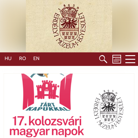
Ugrás
a
tartalomra
HU
RO
EN