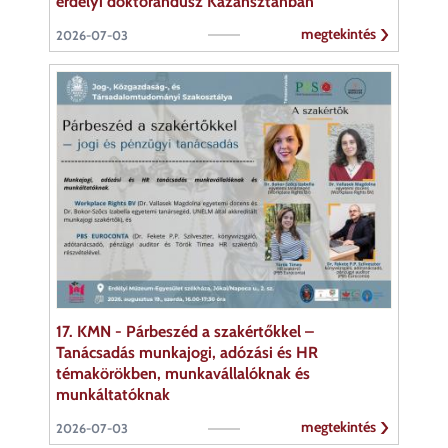
erdélyi doktorandusz Kazahsztánban
megtekintés
2026-07-03
17. KMN - Párbeszéd a szakértőkkel –
Tanácsadás munkajogi, adózási és HR
témakörökben, munkavállalóknak és
munkáltatóknak
megtekintés
2026-07-03