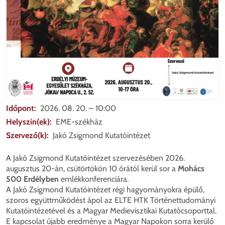
Időpont
2026. 08. 20. – 10:00
Helyszín(ek)
EME-székház
Szervező(k)
Jakó Zsigmond Kutatóintézet
A Jakó Zsigmond Kutatóintézet szervezésében 2026.
augusztus 20-án, csütörtökön 10 órától kerül sor a
Mohács
500 Erdélyben
emlékkonferenciára.
A Jakó Zsigmond Kutatóintézet régi hagyományokra épülő,
szoros együttműködést ápol az ELTE HTK Történettudományi
Kutatóintézetével és a Magyar Medievisztikai Kutatócsoporttal.
E kapcsolat újabb eredménye a Magyar Napokon sorra kerülő