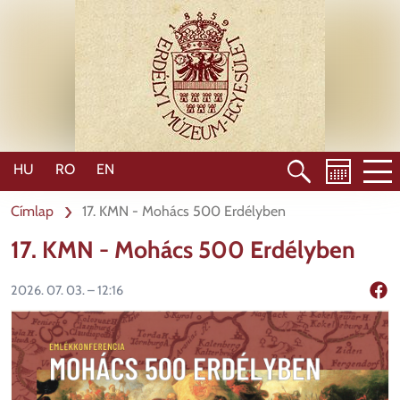
Ugrás
a
tartalomra
HU
RO
EN
Címlap
17. KMN - Mohács 500 Erdélyben
17. KMN - Mohács 500 Erdélyben
2026. 07. 03. – 12:16
Mego