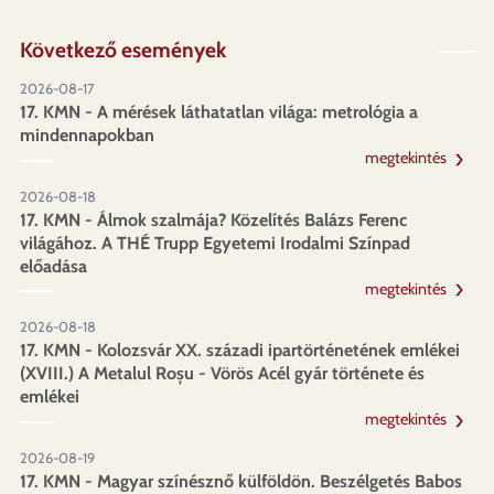
Következő események
2026-08-17
17. KMN - A mérések láthatatlan világa: metrológia a
mindennapokban
megtekintés
2026-08-18
17. KMN - Álmok szalmája? Közelítés Balázs Ferenc
világához. A THÉ Trupp Egyetemi Irodalmi Színpad
előadása
megtekintés
2026-08-18
17. KMN - Kolozsvár XX. századi ipartörténetének emlékei
(XVIII.) A Metalul Roșu - Vörös Acél gyár története és
emlékei
megtekintés
2026-08-19
17. KMN - Magyar színésznő külföldön. Beszélgetés Babos