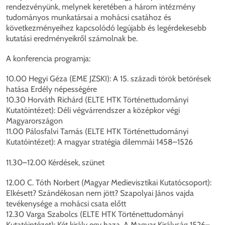
rendezvényünk, melynek keretében a három intézmény
tudományos munkatársai a mohácsi csatához és
következményeihez kapcsolódó legújabb és legérdekesebb
kutatási eredményeikről számolnak be.
A konferencia programja:
10.00 Hegyi Géza (EME JZSKI): A 15. századi török betörések
hatása Erdély népességére
10.30 Horváth Richárd (ELTE HTK Történettudományi
Kutatóintézet): Déli végvárrendszer a középkor végi
Magyarországon
11.00 Pálosfalvi Tamás (ELTE HTK Történettudományi
Kutatóintézet): A magyar stratégia dilemmái 1458–1526
11.30–12.00 Kérdések, szünet
12.00 C. Tóth Norbert (Magyar Medievisztikai Kutatócsoport):
Elkésett? Szándékosan nem jött? Szapolyai János vajda
tevékenysége a mohácsi csata előtt
12.30 Varga Szabolcs (ELTE HTK Történettudományi
Kutatóintézet): Két király egy haza. A Magyar Királyság 1526–