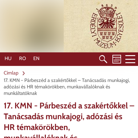
Ugrás
a
tartalomra
HU
RO
EN
Címlap
17. KMN - Párbeszéd a szakértőkkel – Tanácsadás munkajogi,
adózási és HR témakörökben, munkavállalóknak és
munkáltatóknak
17. KMN - Párbeszéd a szakértőkkel –
Tanácsadás munkajogi, adózási és
HR témakörökben,
munkavállalóknak és