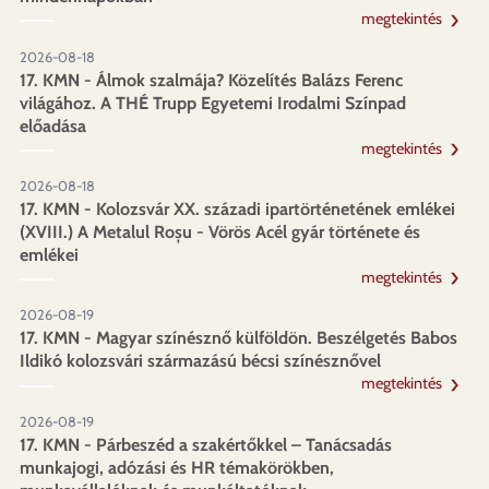
megtekintés
2026-08-18
17. KMN - Álmok szalmája? Közelítés Balázs Ferenc
világához. A THÉ Trupp Egyetemi Irodalmi Színpad
előadása
megtekintés
2026-08-18
17. KMN - Kolozsvár XX. századi ipartörténetének emlékei
(XVIII.) A Metalul Roșu - Vörös Acél gyár története és
emlékei
megtekintés
2026-08-19
17. KMN - Magyar színésznő külföldön. Beszélgetés Babos
Ildikó kolozsvári származású bécsi színésznővel
megtekintés
2026-08-19
17. KMN - Párbeszéd a szakértőkkel – Tanácsadás
munkajogi, adózási és HR témakörökben,