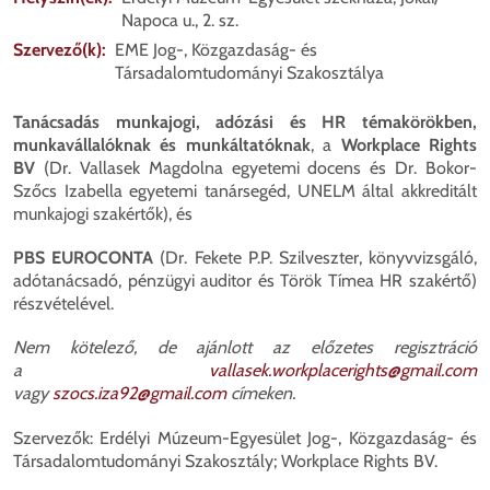
Napoca u., 2. sz.
Szervező(k)
EME Jog-, Közgazdaság- és
Társadalomtudományi Szakosztálya
Tanácsadás munkajogi, adózási és HR témakörökben,
munkavállalóknak és munkáltatóknak
, a
Workplace Rights
BV
(Dr. Vallasek Magdolna egyetemi docens és Dr. Bokor-
Szőcs Izabella egyetemi tanársegéd, UNELM által akkreditált
munkajogi szakértők), és
PBS EUROCONTA
(Dr. Fekete P.P. Szilveszter, könyvvizsgáló,
adótanácsadó, pénzügyi auditor és Török Tímea HR szakértő)
részvételével.
Nem kötelező, de ajánlott az előzetes regisztráció
a
vallasek.workplacerights@gmail.com
vagy
szocs.iza92@gmail.com
címeken.
Szervezők: Erdélyi Múzeum-Egyesület Jog-, Közgazdaság- és
Társadalomtudományi Szakosztály; Workplace Rights BV.