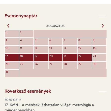
Eseménynaptár
AUGUSZTUS
KÖVET
1
2
ELŐZŐ
3
4
5
6
7
8
9
10
11
12
13
14
15
16
17
18
19
20
21
22
23
24
25
26
27
28
29
30
31
Következő események
2026-08-17
17. KMN - A mérések láthatatlan világa: metrológia a
mindennapokban