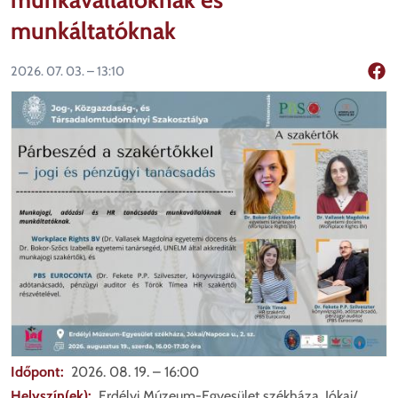
munkáltatóknak
2026. 07. 03. – 13:10
Mego
Időpont
2026. 08. 19. – 16:00
Helyszín(ek)
Erdélyi Múzeum-Egyesület székháza, Jókai/