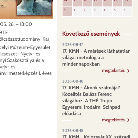
24
25
26
27
28
29
30
31
1
2
3
4
5
6
05. 26. – 18:00
BTE
Következő események
ölcsészettudományi Kar
2026-08-17
délyi Múzeum-Egyesület
17. KMN - A mérések láthatatlan
lcsészet- Nyelv- és
világa: metrológia a
yi Szakosztálya és a
mindennapokban
elv- és
megtekintés
yi mesterképzés I. éves
2026-08-18
17. KMN - Álmok szalmája?
Közelítés Balázs Ferenc
világához. A THÉ Trupp
Egyetemi Irodalmi Színpad
előadása
megtekintés
2026-08-18
17. KMN - Kolozsvár XX. századi