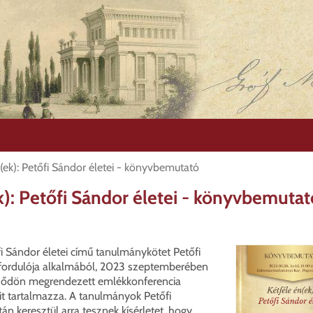
n(ek): Petőfi Sándor életei - könyvbemutató
k): Petőfi Sándor életei - könyvbemutat
fi Sándor életei című tanulmánykötet Petőfi
fordulója alkalmából, 2023 szeptemberében
dődön megrendezett emlékkonferencia
it tartalmazza. A tanulmányok Petőfi
án keresztül arra tesznek kísérletet, hogy