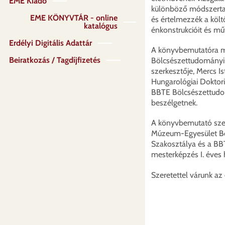
EME Kiadó
különböző módszertani
EME KÖNYVTÁR - online
és értelmezzék a költ
katalógus
énkonstrukcióit és m
Erdélyi Digitális Adattár
A könyvbemutatóra má
Beiratkozás / Tagdíjfizetés
Bölcsészettudományi 
szerkesztője, Mercs I
Hungarológiai Doktori
BBTE Bölcsészettudo
beszélgetnek.
A könyvbemutató sze
Múzeum-Egyesület Bö
Szakosztálya és a B
mesterképzés I. éves h
Szeretettel várunk a