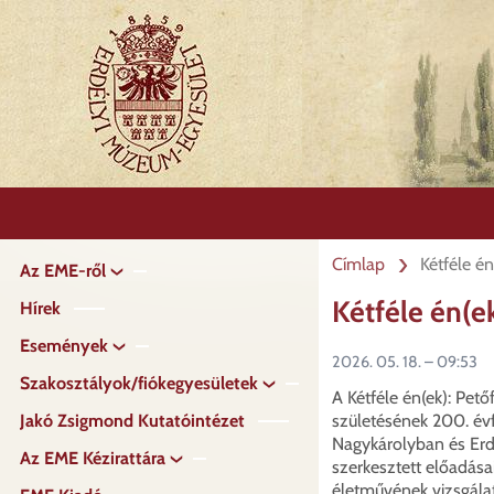
Ugrás
a
tartalomra
Címlap
Kétféle é
Az EME-ről
Fő
navigáció
Kétféle én(e
Hírek
Események
2026. 05. 18. – 09:53
Szakosztályok/fiókegyesületek
A Kétféle én(ek): Pető
Jakó Zsigmond Kutatóintézet
születésének 200. év
Nagykárolyban és Er
Az EME Kézirattára
szerkesztett előadása
életművének vizsgálat