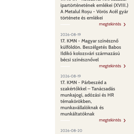
ipartörténetének emlékei (XVIII.)
A Metalul Roșu - Vörös Acél gyár
története és emlékei
megtekintés
2026-08-19
17. KMN - Magyar színésznő
külföldön. Beszélgetés Babos
Ildikó kolozsvári származású
bécsi színésznővel
megtekintés
2026-08-19
17. KMN - Párbeszéd a
szakértőkkel – Tanácsadás
munkajogi, adózási és HR
témakörökben,
munkavállalóknak és
munkáltatóknak
megtekintés
2026-08-20