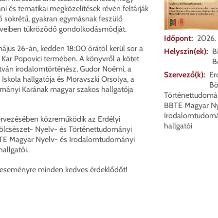
 és tematikai megközelítések révén feltárják
ő sokrétű, gyakran egymásnak feszülő
űveiben tükröződő gondolkodásmódját.
Időpont
2026. 
jus 26-án, kedden 18:00 órától kerül sor a
Helyszín(ek)
B
Kar Popovici termében. A könyvről a kötet
B
stván irodalomtörténész, Gudor Noémi, a
Szervező(k)
Er
 Iskola hallgatója és Moravszki Orsolya, a
Bö
mányi Karának magyar szakos hallgatója
Történettudomán
BBTE Magyar Ny
Irodalomtudomán
rvezésében közreműködik az Erdélyi
hallgatói
lcsészet- Nyelv- és Történettudományi
BTE Magyar Nyelv- és Irodalomtudományi
allgatói.
z eseményre minden kedves érdeklődőt!