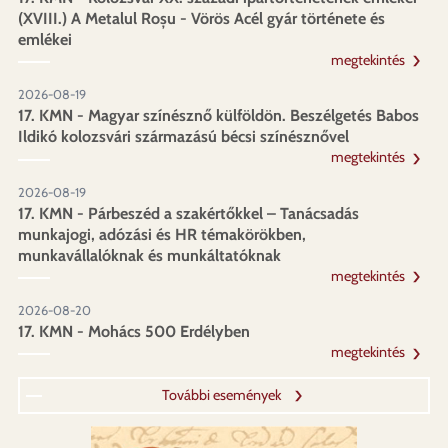
(XVIII.) A Metalul Roșu - Vörös Acél gyár története és
emlékei
megtekintés
2026-08-19
17. KMN - Magyar színésznő külföldön. Beszélgetés Babos
Ildikó kolozsvári származású bécsi színésznővel
megtekintés
2026-08-19
17. KMN - Párbeszéd a szakértőkkel – Tanácsadás
munkajogi, adózási és HR témakörökben,
munkavállalóknak és munkáltatóknak
megtekintés
2026-08-20
17. KMN - Mohács 500 Erdélyben
megtekintés
További események