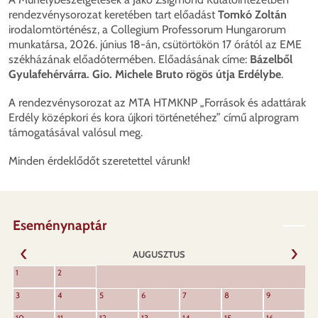
rendezvénysorozat keretében tart előadást
Tomkó Zoltán
irodalomtörténész, a Collegium Professorum Hungarorum
munkatársa, 2026. június 18-án, csütörtökön 17 órától az EME
székházának előadótermében. Előadásának címe:
Bázelből
Gyulafehérvárra. Gio. Michele Bruto rögös útja Erdélybe
.
A rendezvénysorozat az MTA HTMKNP „Források és adattárak
Erdély középkori és kora újkori történetéhez” című alprogram
támogatásával valósul meg.
Minden érdeklődőt szeretettel várunk!
Eseménynaptár
AUGUSZTUS
KÖVET
1
2
ELŐZŐ
3
4
5
6
7
8
9
10
11
12
13
14
15
16