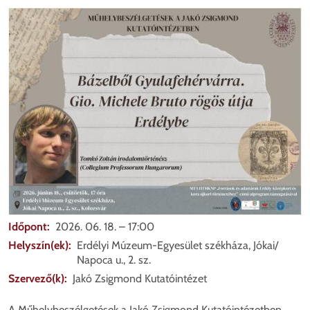
Mego
Időpont
2026. 06. 18. – 17:00
Helyszín(ek)
Erdélyi Múzeum-Egyesület székháza, Jókai/
Napoca u., 2. sz.
Szervező(k)
Jakó Zsigmond Kutatóintézet
A Műhelybeszélgetések a Jakó Zsigmond Kutatóintézetben