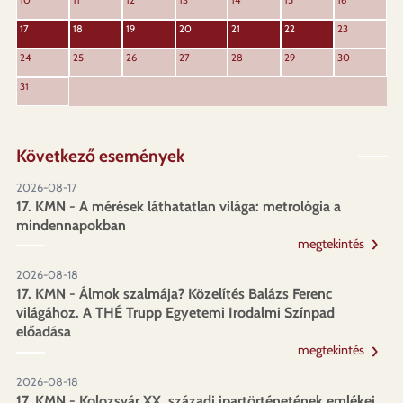
17
18
19
20
21
22
23
24
25
26
27
28
29
30
31
Következő események
2026-08-17
17. KMN - A mérések láthatatlan világa: metrológia a
mindennapokban
megtekintés
2026-08-18
17. KMN - Álmok szalmája? Közelítés Balázs Ferenc
világához. A THÉ Trupp Egyetemi Irodalmi Színpad
előadása
megtekintés
2026-08-18
17. KMN - Kolozsvár XX. századi ipartörténetének emlékei