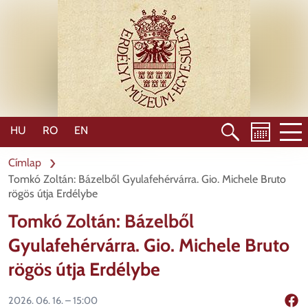
Ugrás
a
tartalomra
HU
RO
EN
Címlap
Tomkó Zoltán: Bázelből Gyulafehérvárra. Gio. Michele Bruto
rögös útja Erdélybe
Tomkó Zoltán: Bázelből
Gyulafehérvárra. Gio. Michele Bruto
rögös útja Erdélybe
2026. 06. 16. – 15:00