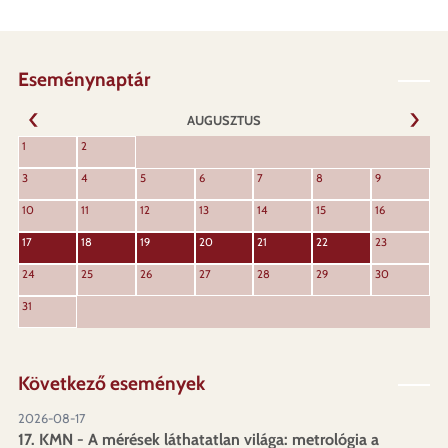
Eseménynaptár
AUGUSZTUS
KÖVET
1
2
ELŐZŐ
3
4
5
6
7
8
9
10
11
12
13
14
15
16
17
18
19
20
21
22
23
24
25
26
27
28
29
30
31
Következő események
2026-08-17
17. KMN - A mérések láthatatlan világa: metrológia a