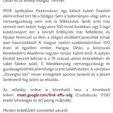
Oktáv és az erdélyi földgáz” címmel.
1909. áprilisában Kissármáson, egy kálisót kutató fúrásból
elemi erővel tört fel a földgáz. Sem a tudományos világ, sem a
nemzetgazdaság nem volt rá felkészülve. Senki arról már
semmit nem tudott, hogy pont 100 évvel korábban, egy 3 tagú
kutatócsoport ezt a kincsét Erdélynek már felfedezte, és
Nyulas Ferenccel az élen, a világon elsőkként javasolták annak
ipari hasznosítását! A magyar nyelvű szakirodalomban 100
éven át egyetlen ember, Hangay Oktáv, a kolozsvári
Kereskedelmi Akadémia vegytan tanára tudott erről. A pályán
kívülről beszólt kétszer is a 19. század utolsó évtizedében, de
süket fülekre talált. E feledékenység nemzetgazdasági és
gazdaságtörténeti jelentősége szinte beláthatatlan. A városban
„Dzsingisz kán” néven emlegetett sportos tanárról és a jelzett
történetről fog szólni az előadás.
Az előadás online is követhető lesz a következő
linken:
meet.google.com/fmk-effu-xdg
(Csatlakozás 17:00
órától lehetséges és 60 percig működik).
Minden érdeklődőt szeretettel várunk!