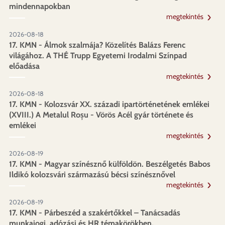
mindennapokban
megtekintés
2026-08-18
17. KMN - Álmok szalmája? Közelítés Balázs Ferenc
világához. A THÉ Trupp Egyetemi Irodalmi Színpad
előadása
megtekintés
2026-08-18
17. KMN - Kolozsvár XX. századi ipartörténetének emlékei
(XVIII.) A Metalul Roșu - Vörös Acél gyár története és
emlékei
megtekintés
2026-08-19
17. KMN - Magyar színésznő külföldön. Beszélgetés Babos
Ildikó kolozsvári származású bécsi színésznővel
megtekintés
2026-08-19
17. KMN - Párbeszéd a szakértőkkel – Tanácsadás
munkajogi, adózási és HR témakörökben,