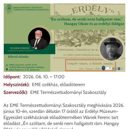
Mego
Időpont
2026. 06. 10. – 17:00
Helyszín(ek)
EME székház, előadóterem
Szervező(k)
EME Természettudományi Szakosztály
Az EME Természettudományi Szakosztály meghívására 2026.
június 10-én, szerdán délután 17 órától az Erdélyi Múzeum-
Egyesület székházának előadótermében Wanek Ferenc tart
előadást „Én szóltam, de senki nem hallgatott rám. Hangay